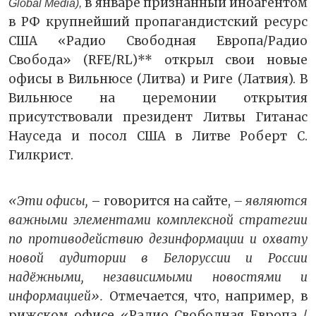
в январе признанный иноагентом
Global Media),
в РФ крупнейший пропагандистский ресурс
США «Радио Свободная Европа/Радио
Свобода» (RFE/RL)** открыл свои новые
офисы в Вильнюсе (Литва) и Риге (Латвия). В
Вильнюсе на церемонии открытия
присутствовали президент Литвы Гитанас
Науседа и посол США в Литве Роберт С.
Гилкрист.
«Эти офисы,
– говорится на сайте,
– являются
важными элементами комплексной стратегии
по противодействию дезинформации и охвату
новой аудитории в Белоруссии и России
надёжными, независимыми новостями и
информацией».
Отмечается, что, например, в
рижском офисе «Радио Свободная Европа /