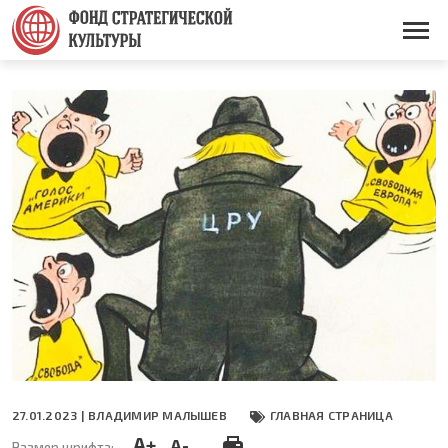
Перейти
к
Основная
основному
навигация
содержанию
27.01.2023 |
ВЛАДИМИР МАЛЫШЕВ
ГЛАВНАЯ СТРАНИЦА
A+
A-
Размер шрифта: