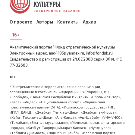
О проекте
Авторы
Контакты
Архив
16+
Аналитический портал "Фонд стратегической культуры
Электронный адрес: and4195@yandex.ru, info@fondsk.ru
Cвидетельство о регистрации от 24.07.2008 серия ЭЛ № ФС
77-32663
18+
* Экстремистские и террористические организации,
запрещенные в Российской Федерации: ГУР Украины, ВО
«Свобода», «Чеченская Республика Ичкерия», «Правый сектор»,
«Азов», «Айдар», «Национальный корпус», «Украинская
повстанческая армия» (УПА), «Исламское государство» (ИГ,
ИГИЛ, ДАИШ), «Джабхат Фатх аш-Шам», «Джабхат ан-Нусра»,
«Хайат Тахрир-аш-Шам», «Аль-Каида», «Аш-Шабаб», «УНА-УНСО»,
«Талибан», «Братья-мусульмане», «Меджлис крымско-татарского
народа», «Хизб ут-Тахрир»,«Имарат Кавказ», «Нурджулар»,
«Таблиги Джамаат», «Лашкар-И-Тайба», «Исламская партия