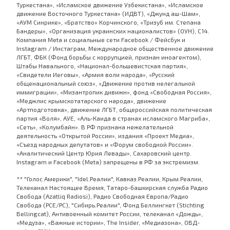
Туркестана», «Исламское движение Узбекистана», «Исламское
движение Восточного Туркестана» (ИДВТ), «Джунд аш-Шам»,
«АУМ Синрике», «Братство» Корчинского, «Тризуб им. Степана
Бандеры», «Организация украинских националистов» (ОУН), С14.
Компания Meta и социальные сети Facebook / Фейсбук и
Instagram / Инстаграм, Международное общественное движение
ЛГБТ, ФБК (Фонд борьбы с коррупцией, признан иноагентом),
Штабы Навального, «Национал-большевистская партия»,
«Свидетели Иеговы», «Армия воли народа», «Русский
общенациональный союз», «Движение против нелегальной
иммиграции», «Мизантропик дивижн», фонд «Свободная Россия»,
«Меджлис крымскотатарского народа», движение
«Артподготовка», движение ЛГБТ, общероссийская политическая
партия «Воля», АУЕ, «Аль-Каида в странах исламского Магриба»,
«Сеть», «Колумбайн». В РФ признана нежелательной
деятельность «Открытой России», издания «Проект Медиа»,
«Съезд народных депутатов» и «Форум свободной России».
«Аналитический Центр Юрия Левады», Сахаровский центр.
Instagram и Facebook (Metа) запрещены в РФ за экстремизм.
** "Голос Америки", "Idel.Реалии", Кавказ.Реалии, Крым.Реалии,
Телеканал Настоящее Время, Татаро-башкирская служба Радио
Свобода (Azatliq Radiosi), Радио Свободная Европа/Радио
Свобода (PCE/PC), "Сибирь.Реалии", Фонд Беллингкет (Stichting
Bellingcat), Антивоенный комитет России, телеканал «Дождь»,
«Медуза», «Важные истории», The Insider, «Медиазона», ОВД-