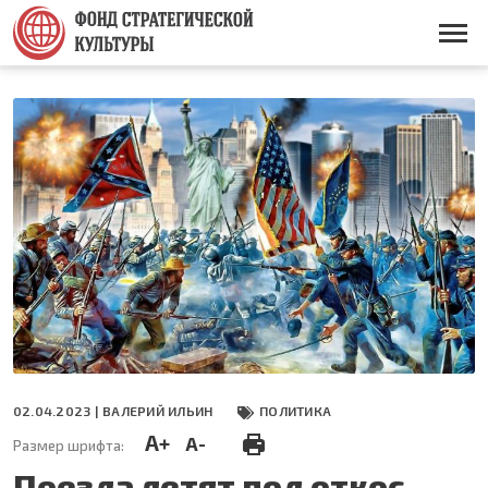
Перейти
к
Основная
основному
навигация
содержанию
02.04.2023 |
ВАЛЕРИЙ ИЛЬИН
ПОЛИТИКА
A+
A-
Размер шрифта:
Поезда летят под откос,