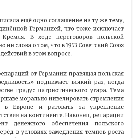
дписала ещё одно соглашение на ту же тему,
единённой Германией, что тоже исключает
 Кремля. В ходе переговоров польской
о ни слова о том, что в 1953 Советский Союз
ействий в этом вопросе.
епараций от Германии правящая польская
едливость» поднимает всякий раз, когда
стве градус патриотического угара. Тема
аршаве морально нивелировать стремления
у в Европе и ратовать за укрепление
тствия на континенте. Наконец, репарации
нт денежного обеспечения польского
перёд в условиях замедления темпов роста