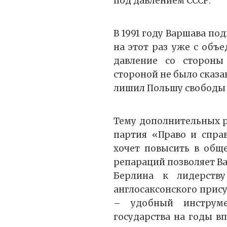
под давлением СССР.
В 1991 году Варшава по
на этот раз уже с объ
давление со стороны
стороной не было сказан
лишил Польшу свободы д
Тему дополнительных р
партия «Право и справ
хочет повысить в обще
репараций позволяет В
Берлина к лидерств
англосаксонского прису
– удобный инструме
государства на годы в