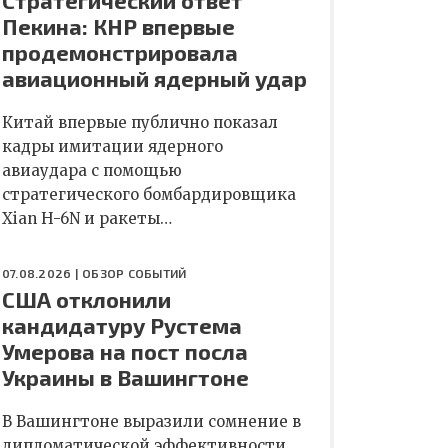
Стратегический ответ
Пекина: КНР впервые
продемонстрировала
авиационный ядерный удар
Китай впервые публично показал
кадры имитации ядерного
авиаудара с помощью
стратегического бомбардировщика
Xian H-6N и ракеты…
07.08.2026 |
ОБЗОР СОБЫТИЙ
США отклонили
кандидатуру Рустема
Умерова на пост посла
Украины в Вашингтоне
В Вашингтоне выразили сомнение в
дипломатической эффективности