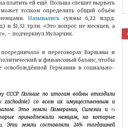
на платить ей ещё. Польша спешит вырвать
 может толком определить общий объём
 немцами.
Назывались
суммы 6,22 млрд.
.) и $1,32 трлн. «Это вопрос не месяцев, а
т», – подчеркнул Муларчик.
 посредничала в переговорах Варшавы и
 политический и финансовый баланс, чтобы
ие освобождённой Германии в социально-
тву СССР Польше по итогам войны отходили
sy zachodnie) со всем их имущественным и
алом. Это земли Померании, Силезии и ⅔
оторые принадлежали немцам, но которые
и. Эти земли составляли 24% тогдашней