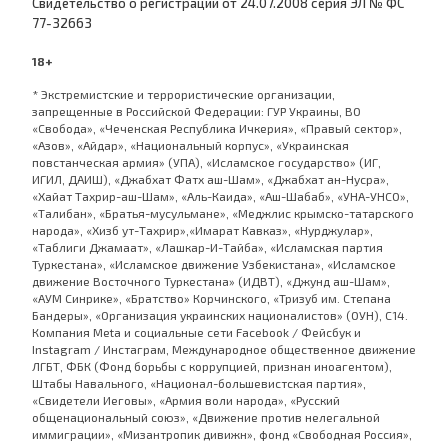
Cвидетельство о регистрации от 24.07.2008 серия ЭЛ № ФС
77-32663
18+
* Экстремистские и террористические организации,
запрещенные в Российской Федерации: ГУР Украины, ВО
«Свобода», «Чеченская Республика Ичкерия», «Правый сектор»,
«Азов», «Айдар», «Национальный корпус», «Украинская
повстанческая армия» (УПА), «Исламское государство» (ИГ,
ИГИЛ, ДАИШ), «Джабхат Фатх аш-Шам», «Джабхат ан-Нусра»,
«Хайат Тахрир-аш-Шам», «Аль-Каида», «Аш-Шабаб», «УНА-УНСО»,
«Талибан», «Братья-мусульмане», «Меджлис крымско-татарского
народа», «Хизб ут-Тахрир»,«Имарат Кавказ», «Нурджулар»,
«Таблиги Джамаат», «Лашкар-И-Тайба», «Исламская партия
Туркестана», «Исламское движение Узбекистана», «Исламское
движение Восточного Туркестана» (ИДВТ), «Джунд аш-Шам»,
«АУМ Синрике», «Братство» Корчинского, «Тризуб им. Степана
Бандеры», «Организация украинских националистов» (ОУН), С14.
Компания Meta и социальные сети Facebook / Фейсбук и
Instagram / Инстаграм, Международное общественное движение
ЛГБТ, ФБК (Фонд борьбы с коррупцией, признан иноагентом),
Штабы Навального, «Национал-большевистская партия»,
«Свидетели Иеговы», «Армия воли народа», «Русский
общенациональный союз», «Движение против нелегальной
иммиграции», «Мизантропик дивижн», фонд «Свободная Россия»,