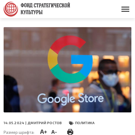
Перейти
к
Основная
основному
навигация
содержанию
14.05.2024 |
ДМИТРИЙ РОСТОВ
ПОЛИТИКА
A+
A-
Размер шрифта: