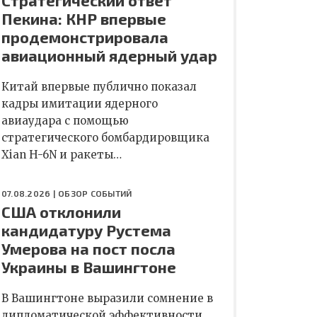
Стратегический ответ
Пекина: КНР впервые
продемонстрировала
авиационный ядерный удар
Китай впервые публично показал
кадры имитации ядерного
авиаудара с помощью
стратегического бомбардировщика
Xian H-6N и ракеты…
07.08.2026 |
ОБЗОР СОБЫТИЙ
США отклонили
кандидатуру Рустема
Умерова на пост посла
Украины в Вашингтоне
В Вашингтоне выразили сомнение в
дипломатической эффективности