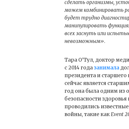
сделать организмы, уст
можем комбинировать ра
будет трудно диагности
манипулировать функция
всех заснуть или испыты
невозможным».
Тара О'Тул, доктор мед
с 2014 года
занимала
дол
президента и старшего 
сейчас является старш
год она была одним из 
безопасности здоровья 
проводились известные
войны, такие как
Event 2