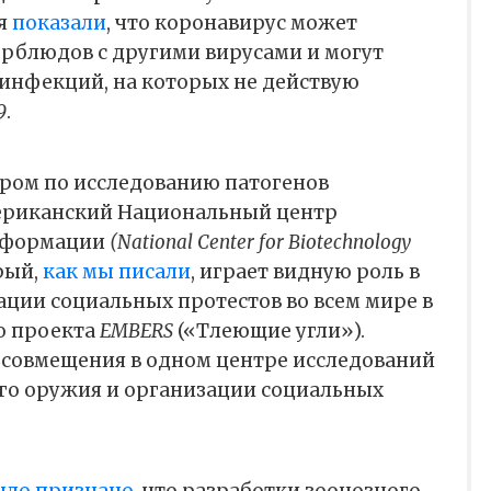
ля
показали
, что коронавирус может
ерблюдов с другими вирусами и могут
 инфекций, на которых не действую
9
.
ом по исследованию патогенов
риканский Национальный центр
нформации
(National Center for Biotechnology
рый,
как мы писали
, играет видную роль в
ции социальных протестов во всем мире в
о проекта
EMBERS
(«Тлеющие угли»).
 совмещения в одном центре исследований
ого оружия и организации социальных
ыло признано
, что разработки зоонозного