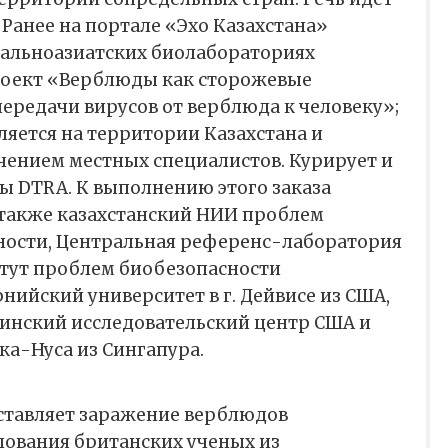
 Ранее на портале «Эхо Казахстана»
тральноазиатских биолабораториях
роект «Верблюды как сторожевые
ередачи вирусов от верблюда к человеку»;
ляется на территории Казахстана и
чением местных специалистов. Курирует и
ы DTRA. К выполнению этого заказа
также казахстанский НИИ проблем
ности, Центральная референс-лаборатория
итут проблем биобезопасности
ийский университет в г. Дейвисе из США,
нский исследовательский центр США и
а-Нуса из Сингапура.
ставляет заражение верблюдов
дования британских ученых из