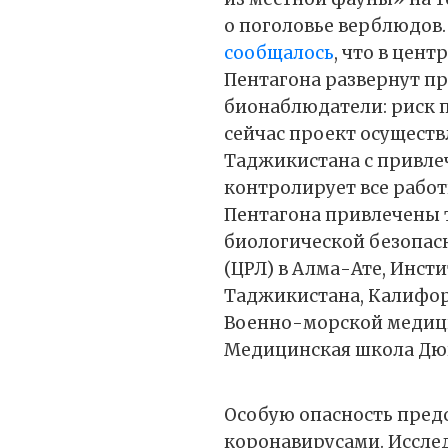
о поголовье верблюдов.
сообщалось
, что в цен
Пентагона развернут п
бионаблюдатели: риск п
сейчас проект осуществ
Таджикистана с привле
контролирует все работ
Пентагона привлечены 
биологической безопас
(ЦРЛ) в Алма-Ате, Инст
Таджикистана, Калифорн
Военно-морской медици
Медицинская школа Дюк
Особую опасность пред
коронавирусами. Иссле