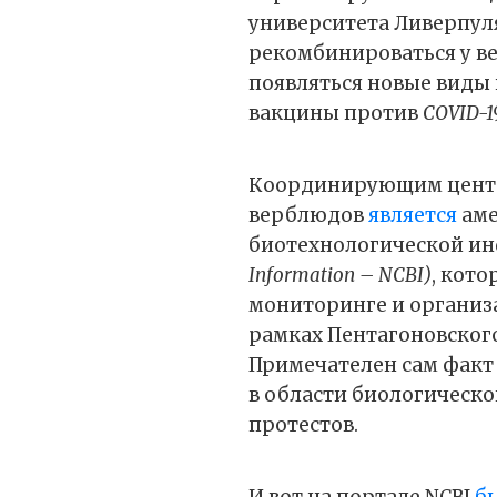
университета Ливерпу
рекомбинироваться у в
появляться новые виды
вакцины против
COVID-1
Координирующим центр
верблюдов
является
аме
биотехнологической и
Information – NCBI)
, кото
мониторинге и организа
рамках Пентагоновског
Примечателен сам факт
в области биологическ
протестов.
И вот на портале NCBI
б