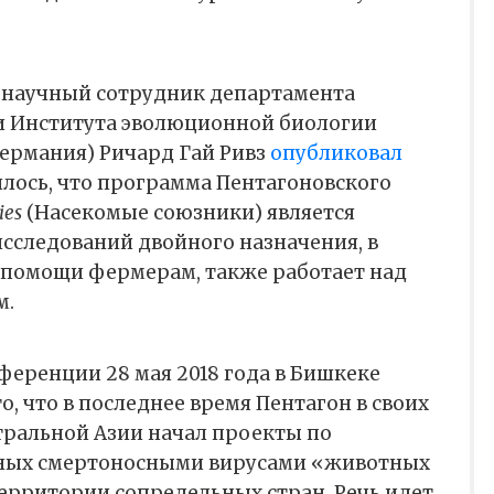
й научный сотрудник департамента
и Института эволюционной биологии
Германия) Ричард Гай Ривз
опубликовал
илось, что программа Пентагоновского
ies
(Насекомые союзники) является
следований двойного назначения, в
 помощи фермерам, также работает над
м.
еренции 28 мая 2018 года в Бишкеке
, что в последнее время Пентагон в своих
тральной Азии начал проекты по
ых смертоносными вирусами «животных
ерритории сопредельных стран. Речь идет