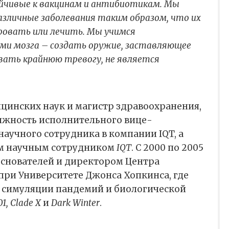
ойчивые к вакцинам и антибиотикам. Мы
зличные заболевания таким образом, что их
ровать или лечить. Мы учимся
ми мозга – создать оружие, заставляющее
вать крайнюю тревогу, не является
ицинских наук и магистр здравоохранения,
жность исполнительного вице-
научного сотрудника в компании IQT, а
им научным сотрудником
IQT
. С 2000 по 2005
основателей и директором Центра
при Университете Джонса Хопкинса, где
 симуляции пандемий и биологической
01, Clade X
и
Dark Winter
.