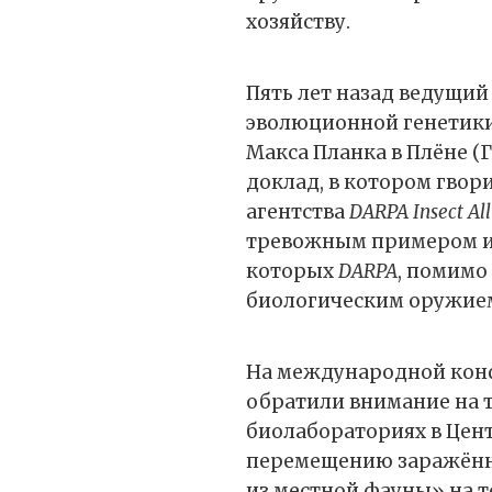
хозяйству.
Пять лет назад ведущи
эволюционной генетик
Макса Планка в Плёне (
доклад, в котором гвор
агентства
DARPA Insect All
тревожным примером ис
которых
DARPA
, помимо
биологическим оружие
На международной конф
обратили внимание на то
биолабораториях в Цен
перемещению заражённ
из местной фауны» на т