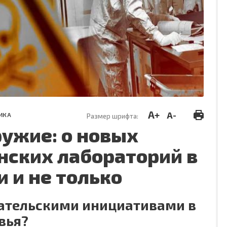
A+
A-
ИКА
Размер шрифта:
ружие: о новых
нских лабораторий в
 и не только
вательскими инициативами в
вья?