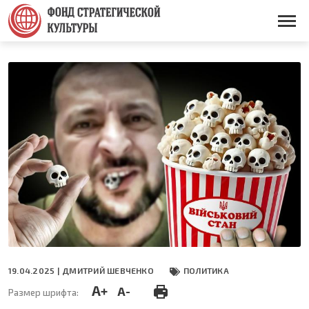
Перейти
к
Основная
основному
навигация
содержанию
19.04.2025 |
ДМИТРИЙ ШЕВЧЕНКО
ПОЛИТИКА
A+
A-
Размер шрифта: