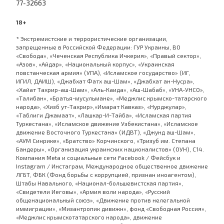
77-32663
18+
* Экстремистские и террористические организации,
запрещенные в Российской Федерации: ГУР Украины, ВО
«Свобода», «Чеченская Республика Ичкерия», «Правый сектор»,
«Азов», «Айдар», «Национальный корпус», «Украинская
повстанческая армия» (УПА), «Исламское государство» (ИГ,
ИГИЛ, ДАИШ), «Джабхат Фатх аш-Шам», «Джабхат ан-Нусра»,
«Хайат Тахрир-аш-Шам», «Аль-Каида», «Аш-Шабаб», «УНА-УНСО»,
«Талибан», «Братья-мусульмане», «Меджлис крымско-татарского
народа», «Хизб ут-Тахрир»,«Имарат Кавказ», «Нурджулар»,
«Таблиги Джамаат», «Лашкар-И-Тайба», «Исламская партия
Туркестана», «Исламское движение Узбекистана», «Исламское
движение Восточного Туркестана» (ИДВТ), «Джунд аш-Шам»,
«АУМ Синрике», «Братство» Корчинского, «Тризуб им. Степана
Бандеры», «Организация украинских националистов» (ОУН), С14.
Компания Meta и социальные сети Facebook / Фейсбук и
Instagram / Инстаграм, Международное общественное движение
ЛГБТ, ФБК (Фонд борьбы с коррупцией, признан иноагентом),
Штабы Навального, «Национал-большевистская партия»,
«Свидетели Иеговы», «Армия воли народа», «Русский
общенациональный союз», «Движение против нелегальной
иммиграции», «Мизантропик дивижн», фонд «Свободная Россия»,
«Меджлис крымскотатарского народа», движение