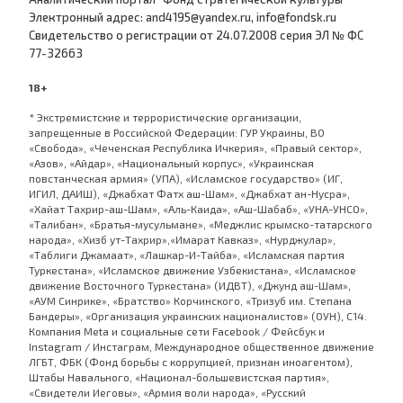
Электронный адрес: and4195@yandex.ru, info@fondsk.ru
Cвидетельство о регистрации от 24.07.2008 серия ЭЛ № ФС
77-32663
18+
* Экстремистские и террористические организации,
запрещенные в Российской Федерации: ГУР Украины, ВО
«Свобода», «Чеченская Республика Ичкерия», «Правый сектор»,
«Азов», «Айдар», «Национальный корпус», «Украинская
повстанческая армия» (УПА), «Исламское государство» (ИГ,
ИГИЛ, ДАИШ), «Джабхат Фатх аш-Шам», «Джабхат ан-Нусра»,
«Хайат Тахрир-аш-Шам», «Аль-Каида», «Аш-Шабаб», «УНА-УНСО»,
«Талибан», «Братья-мусульмане», «Меджлис крымско-татарского
народа», «Хизб ут-Тахрир»,«Имарат Кавказ», «Нурджулар»,
«Таблиги Джамаат», «Лашкар-И-Тайба», «Исламская партия
Туркестана», «Исламское движение Узбекистана», «Исламское
движение Восточного Туркестана» (ИДВТ), «Джунд аш-Шам»,
«АУМ Синрике», «Братство» Корчинского, «Тризуб им. Степана
Бандеры», «Организация украинских националистов» (ОУН), С14.
Компания Meta и социальные сети Facebook / Фейсбук и
Instagram / Инстаграм, Международное общественное движение
ЛГБТ, ФБК (Фонд борьбы с коррупцией, признан иноагентом),
Штабы Навального, «Национал-большевистская партия»,
«Свидетели Иеговы», «Армия воли народа», «Русский