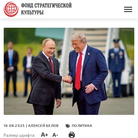
Перейти
к
Основная
основному
навигация
содержанию
16.08.2025 |
АЛЕКСЕЙ БЕЛОВ
ПОЛИТИКА
A+
A-
Размер шрифта: