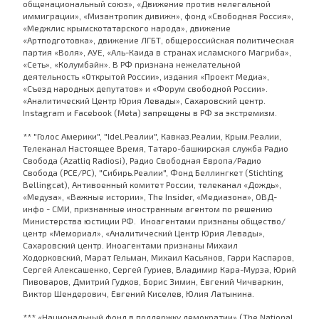
общенациональный союз», «Движение против нелегальной
иммиграции», «Мизантропик дивижн», фонд «Свободная Россия»,
«Меджлис крымскотатарского народа», движение
«Артподготовка», движение ЛГБТ, общероссийская политическая
партия «Воля», АУЕ, «Аль-Каида в странах исламского Магриба»,
«Сеть», «Колумбайн». В РФ признана нежелательной
деятельность «Открытой России», издания «Проект Медиа»,
«Съезд народных депутатов» и «Форум свободной России».
«Аналитический Центр Юрия Левады», Сахаровский центр.
Instagram и Facebook (Metа) запрещены в РФ за экстремизм.
** "Голос Америки", "Idel.Реалии", Кавказ.Реалии, Крым.Реалии,
Телеканал Настоящее Время, Татаро-башкирская служба Радио
Свобода (Azatliq Radiosi), Радио Свободная Европа/Радио
Свобода (PCE/PC), "Сибирь.Реалии", Фонд Беллингкет (Stichting
Bellingcat), Антивоенный комитет России, телеканал «Дождь»,
«Медуза», «Важные истории», The Insider, «Медиазона», ОВД-
инфо - СМИ, признанные иностранным агентом по решению
Министерства юстиции РФ. Иноагентами признаны общество/
центр «Мемориал», «Аналитический Центр Юрия Левады»,
Сахаровский центр. Иноагентами признаны Михаил
Ходорковский, Марат Гельман, Михаил Касьянов, Гарри Каспаров,
Сергей Алексашенко, Сергей Гуриев, Владимир Кара-Мурза, Юрий
Пивоваров, Дмитрий Гудков, Борис Зимин, Евгений Чичваркин,
Виктор Шендерович, Евгений Киселев, Юлия Латынина.
*** «Национальный фонд в поддержку демократии» (The National