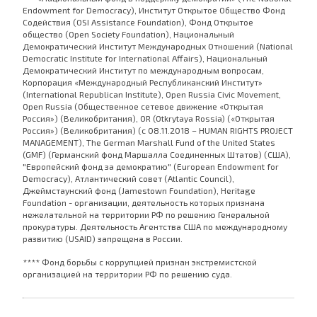
Endowment for Democracy), Институт Открытое Общество Фонд
Содействия (OSI Assistance Foundation), Фонд Открытое
общество (Open Society Foundation), Национальный
Демократический Институт Международных Отношений (National
Democratic Institute for International Affairs), Национальный
Демократический Институт по международным вопросам,
Корпорация «Международный Республиканский Институт»
(International Republican Institute), Open Russia Civic Movement,
Open Russia (Общественное сетевое движение «Открытая
Россия») (Великобритания), OR (Otkrytaya Rossia) («Открытая
Россия») (Великобритания) (с 08.11.2018 – HUMAN RIGHTS PROJECT
MANAGEMENT), The German Marshall Fund of the United States
(GMF) (Германский фонд Маршалла Соединенных Штатов) (США),
"Европейский фонд за демократию" (European Endowment for
Democracy), Атлантический совет (Atlantic Council),
Джеймстаунский фонд (Jamestown Foundation), Heritage
Foundation - организации, деятельность которых признана
нежелательной на территории РФ по решению Генеральной
прокуратуры. Деятельность Агентства США по международному
развитию (USAID) запрещена в России.
**** Фонд борьбы с коррупцией признан экстремистской
организацией на территории РФ по решению суда.