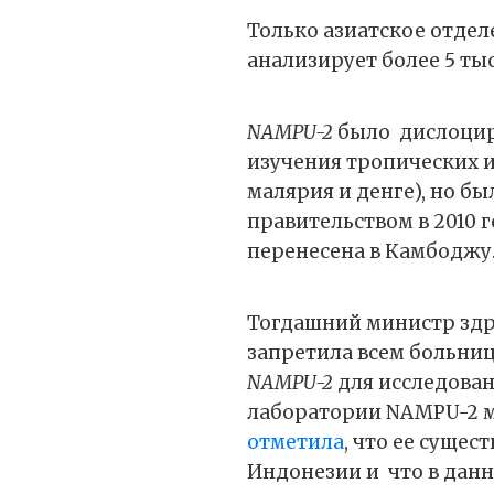
Только азиатское отде
анализирует более 5 ты
NAMPU-2
было
дислоцир
изучения тропических 
малярия и денге), но б
правительством в 2010 г
перенесена в Камбоджу
Тогдашний министр здр
запретила всем больни
NAMPU-2
для исследован
лаборатории NAMPU-2 
отметила
, что ее сущес
Индонезии и
что в дан