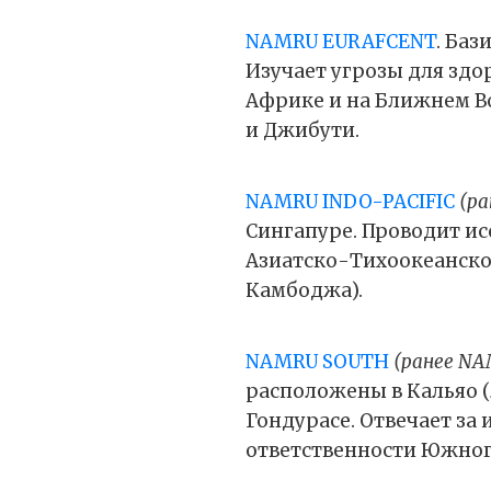
NAMRU EURAFCENT
. Баз
Изучает угрозы для здо
Африке и на Ближнем Во
и Джибути.
NAMRU INDO-PACIFIC
(ра
Сингапуре. Проводит и
Азиатско-Тихоокеанско
Камбоджа).
NAMRU SOUTH
(ранее NA
расположены в Кальяо (Л
Гондурасе. Отвечает за
ответственности Южног