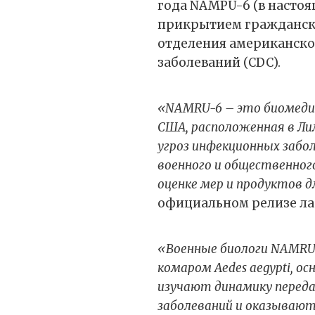
года NAMPU-6 (в насто
прикрытием гражданск
отделения американско
заболеваний (CDC).
«NAMRU-6 – это биомеди
США, расположенная в Лим
угроз инфекционных забо
военного и общественного
оценке мер и продуктов д
официальном релизе ла
«Военные биологи NAMRU
комаром Aedes aegypti, о
изучают динамику перед
заболеваний и оказываю