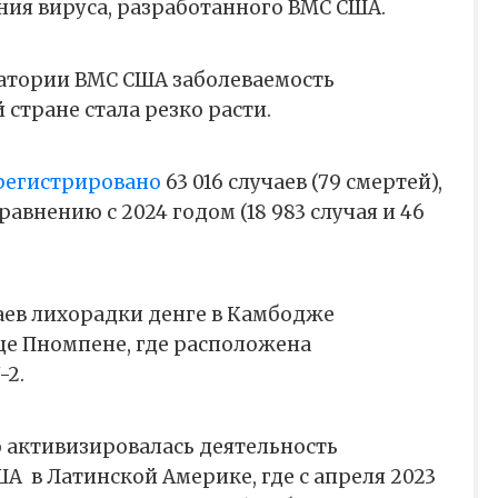
ния вируса, разработанного ВМС США.
атории ВМС США заболеваемость
 стране стала резко расти.
регистрировано
63 016 случаев (79 смертей),
равнению с 2024 годом (18 983 случая и 46
аев лихорадки денге в Камбодже
це Пномпене, где расположена
-2.
о активизировалась деятельность
ША
в Латинской Америке, где с апреля 2023