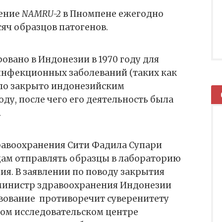
ление
NAMRU-2
в Пномпене ежегодно
сяч образцов патогенов.
овано в Индонезии в 1970 году для
инфекционных заболеваний (таких как
ыло закрыто индонезийским
оду, после чего его деятельность была
.
авоохранения Сити Фадила Супари
цам отправлять образцы в лабораторию
ия. В заявлении по поводу закрытия
министр здравоохранения Индонезии
твование
противоречит суверенитету
ном исследовательском центре