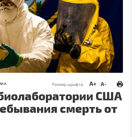
A+
A-
ИКА
Размер шрифта:
биолаборатории США
ребывания смерть от