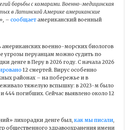
егий борьбы с комарами. Военно-медицинская
тых в Латинской Америке американские
»,
–
сообщает
американский военный
ь американских военно-морских биологов
 угрозы перуанцам можно судить по
и денге в Перу в 2026 году. С начала 2026
ировано
12 смертей. Вирус особенно
жных районах – на побережье и в
реживало тяжелую вспышку: в 2023-м было
 и 444 погибших. Сейчас выявлено около 12
аний» лихорадки денге был,
как мы писали
,
тр общественного здравоохранения имени