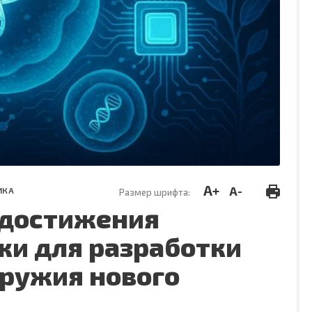
A+
A-
ИКА
Размер шрифта:
 достижения
ки для разработки
оружия нового