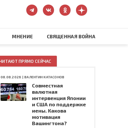
МНЕНИЕ
СВЯЩЕННАЯ ВОЙНА
Православие
ЧИТАЮТ ПРЯМО СЕЙЧАС
США: бизнес и политика
08.08.2026 |
ВАЛЕНТИН КАТАСОНОВ
Совместная
ть
Конфликт на Украине
валютная
интервенция Японии
и США по поддержке
иены. Какова
мотивация
Вашингтона?