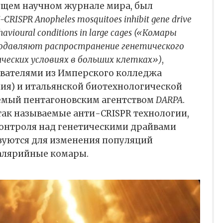
едущем научном журнале мира, был
-CRISPR Anopheles mosquitoes inhibit gene drive
havioural conditions in large cages («Комары
 подавляют распространение генетического
ческих условиях в больших клетках»)
,
вателями из Имперского колледжа
ия) и итальянской биотехнологической
емый пентагоновским агентством
DARPA
.
так называемые анти-CRISPR технологии,
онтроля над генетическими драйвами
ьзуются для изменения популяций
малярийные комары.