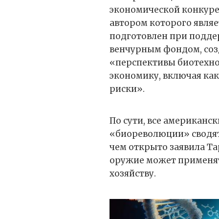
экономической конкуре
автором которого являе
подготовлен при подд
венчурным фондом, соз
«перспективы биотехнол
экономику, включая как
риски».
По сути, все американс
«биореволюции» сводятс
чем открыто заявила Та
оружие может применят
хозяйству.