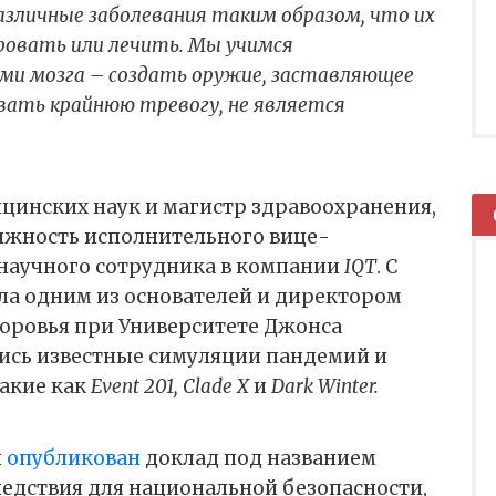
зличные заболевания таким образом, что их
ровать или лечить. Мы учимся
ми мозга – создать оружие, заставляющее
вать крайнюю тревогу, не является
ицинских наук и магистр здравоохранения,
жность исполнительного вице-
 научного сотрудника в компании
IQT
. С
ыла одним из основателей и директором
доровья при Университете Джонса
лись известные симуляции пандемий и
такие как
Event 201, Clade X
и
Dark Winter.
л
опубликован
доклад под названием
едствия для национальной безопасности,