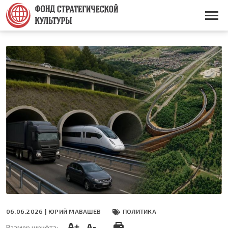
Перейти
к
Основная
основному
навигация
содержанию
06.06.2026 |
ЮРИЙ МАВАШЕВ
ПОЛИТИКА
A+
A-
Размер шрифта: