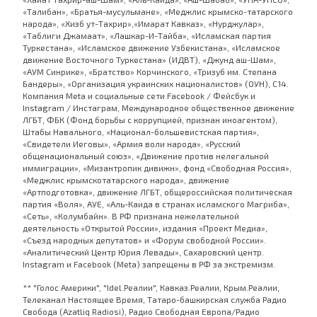
«Талибан», «Братья-мусульмане», «Меджлис крымско-татарского
народа», «Хизб ут-Тахрир»,«Имарат Кавказ», «Нурджулар»,
«Таблиги Джамаат», «Лашкар-И-Тайба», «Исламская партия
Туркестана», «Исламское движение Узбекистана», «Исламское
движение Восточного Туркестана» (ИДВТ), «Джунд аш-Шам»,
«АУМ Синрике», «Братство» Корчинского, «Тризуб им. Степана
Бандеры», «Организация украинских националистов» (ОУН), С14.
Компания Meta и социальные сети Facebook / Фейсбук и
Instagram / Инстаграм, Международное общественное движение
ЛГБТ, ФБК (Фонд борьбы с коррупцией, признан иноагентом),
Штабы Навального, «Национал-большевистская партия»,
«Свидетели Иеговы», «Армия воли народа», «Русский
общенациональный союз», «Движение против нелегальной
иммиграции», «Мизантропик дивижн», фонд «Свободная Россия»,
«Меджлис крымскотатарского народа», движение
«Артподготовка», движение ЛГБТ, общероссийская политическая
партия «Воля», АУЕ, «Аль-Каида в странах исламского Магриба»,
«Сеть», «Колумбайн». В РФ признана нежелательной
деятельность «Открытой России», издания «Проект Медиа»,
«Съезд народных депутатов» и «Форум свободной России».
«Аналитический Центр Юрия Левады», Сахаровский центр.
Instagram и Facebook (Metа) запрещены в РФ за экстремизм.
** "Голос Америки", "Idel.Реалии", Кавказ.Реалии, Крым.Реалии,
Телеканал Настоящее Время, Татаро-башкирская служба Радио
Свобода (Azatliq Radiosi), Радио Свободная Европа/Радио