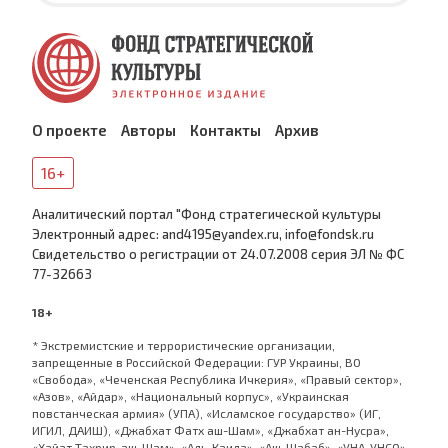
О проекте
Авторы
Контакты
Архив
16+
Аналитический портал "Фонд стратегической культуры
Электронный адрес: and4195@yandex.ru, info@fondsk.ru
Cвидетельство о регистрации от 24.07.2008 серия ЭЛ № ФС
77-32663
18+
* Экстремистские и террористические организации,
запрещенные в Российской Федерации: ГУР Украины, ВО
«Свобода», «Чеченская Республика Ичкерия», «Правый сектор»,
«Азов», «Айдар», «Национальный корпус», «Украинская
повстанческая армия» (УПА), «Исламское государство» (ИГ,
ИГИЛ, ДАИШ), «Джабхат Фатх аш-Шам», «Джабхат ан-Нусра»,
«Хайат Тахрир-аш-Шам», «Аль-Каида», «Аш-Шабаб», «УНА-УНСО»,