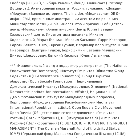
Свобода (PCE/PC), "Сибирь.Реалии", Фонд Беллингкет (Stichting
Bellingcat), Антивоенный комитет России, телеканал «Дождь»,
«Медуза», «Важные истории», The Insider, «Медиазона», ОВД-
инфо - СМИ, признанные иностранным агентом по решению
Министерства юстиции РФ. Иноагентами признаны общество/
центр «Мемориал», «Аналитический Центр Юрия Левады»,
Сахаровский центр. Иноагентами признаны Михаил
Ходорковский, Марат Гельман, Михаил Касьянов, Гарри Каспаров,
Сергей Алексашенко, Сергей Гуриев, Владимир Кара-Мурза, Юрий
Пивоваров, Дмитрий Гудков, Борис Зимин, Евгений Чичваркин,
Виктор Шендерович, Евгений Киселев, Юлия Латынина.
*** «Национальный фонд в поддержку демократии» (The National
Endowment for Democracy), Институт Открытое Общество Фонд
Содействия (OSI Assistance Foundation), Фонд Открытое
общество (Open Society Foundation), Национальный
Демократический Институт Международных Отношений (National
Democratic Institute for International Affairs), Национальный
Демократический Институт по международным вопросам,
Корпорация «Международный Республиканский Институт»
(International Republican Institute), Open Russia Civic Movement,
Open Russia (Общественное сетевое движение «Открытая
Россия») (Великобритания), OR (Otkrytaya Rossia) («Открытая
Россия») (Великобритания) (с 08.11.2018 – HUMAN RIGHTS PROJECT
MANAGEMENT), The German Marshall Fund of the United States
(GMF) (Германский фонд Маршалла Соединенных Штатов) (США),