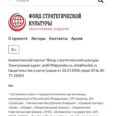
О проекте
Авторы
Контакты
Архив
16+
Аналитический портал "Фонд стратегической культуры
Электронный адрес: and4195@yandex.ru, info@fondsk.ru
Cвидетельство о регистрации от 24.07.2008 серия ЭЛ № ФС
77-32663
18+
* Экстремистские и террористические организации,
запрещенные в Российской Федерации: ГУР Украины, ВО
«Свобода», «Чеченская Республика Ичкерия», «Правый сектор»,
«Азов», «Айдар», «Национальный корпус», «Украинская
повстанческая армия» (УПА), «Исламское государство» (ИГ,
ИГИЛ, ДАИШ), «Джабхат Фатх аш-Шам», «Джабхат ан-Нусра»,