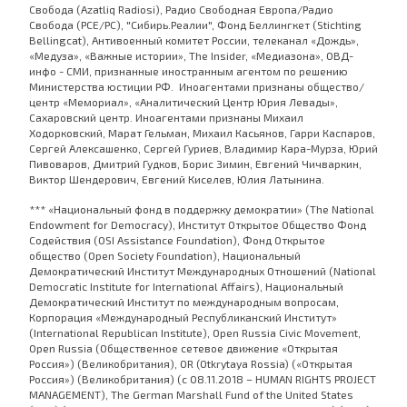
Свобода (Azatliq Radiosi), Радио Свободная Европа/Радио
Свобода (PCE/PC), "Сибирь.Реалии", Фонд Беллингкет (Stichting
Bellingcat), Антивоенный комитет России, телеканал «Дождь»,
«Медуза», «Важные истории», The Insider, «Медиазона», ОВД-
инфо - СМИ, признанные иностранным агентом по решению
Министерства юстиции РФ. Иноагентами признаны общество/
центр «Мемориал», «Аналитический Центр Юрия Левады»,
Сахаровский центр. Иноагентами признаны Михаил
Ходорковский, Марат Гельман, Михаил Касьянов, Гарри Каспаров,
Сергей Алексашенко, Сергей Гуриев, Владимир Кара-Мурза, Юрий
Пивоваров, Дмитрий Гудков, Борис Зимин, Евгений Чичваркин,
Виктор Шендерович, Евгений Киселев, Юлия Латынина.
*** «Национальный фонд в поддержку демократии» (The National
Endowment for Democracy), Институт Открытое Общество Фонд
Содействия (OSI Assistance Foundation), Фонд Открытое
общество (Open Society Foundation), Национальный
Демократический Институт Международных Отношений (National
Democratic Institute for International Affairs), Национальный
Демократический Институт по международным вопросам,
Корпорация «Международный Республиканский Институт»
(International Republican Institute), Open Russia Civic Movement,
Open Russia (Общественное сетевое движение «Открытая
Россия») (Великобритания), OR (Otkrytaya Rossia) («Открытая
Россия») (Великобритания) (с 08.11.2018 – HUMAN RIGHTS PROJECT
MANAGEMENT), The German Marshall Fund of the United States