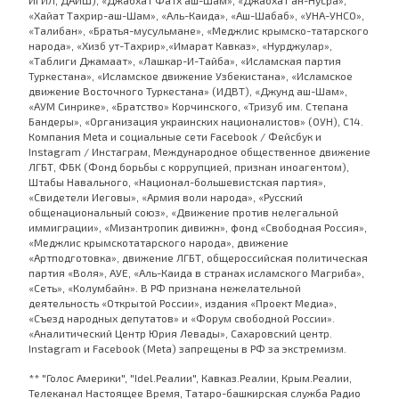
«Хайат Тахрир-аш-Шам», «Аль-Каида», «Аш-Шабаб», «УНА-УНСО»,
«Талибан», «Братья-мусульмане», «Меджлис крымско-татарского
народа», «Хизб ут-Тахрир»,«Имарат Кавказ», «Нурджулар»,
«Таблиги Джамаат», «Лашкар-И-Тайба», «Исламская партия
Туркестана», «Исламское движение Узбекистана», «Исламское
движение Восточного Туркестана» (ИДВТ), «Джунд аш-Шам»,
«АУМ Синрике», «Братство» Корчинского, «Тризуб им. Степана
Бандеры», «Организация украинских националистов» (ОУН), С14.
Компания Meta и социальные сети Facebook / Фейсбук и
Instagram / Инстаграм, Международное общественное движение
ЛГБТ, ФБК (Фонд борьбы с коррупцией, признан иноагентом),
Штабы Навального, «Национал-большевистская партия»,
«Свидетели Иеговы», «Армия воли народа», «Русский
общенациональный союз», «Движение против нелегальной
иммиграции», «Мизантропик дивижн», фонд «Свободная Россия»,
«Меджлис крымскотатарского народа», движение
«Артподготовка», движение ЛГБТ, общероссийская политическая
партия «Воля», АУЕ, «Аль-Каида в странах исламского Магриба»,
«Сеть», «Колумбайн». В РФ признана нежелательной
деятельность «Открытой России», издания «Проект Медиа»,
«Съезд народных депутатов» и «Форум свободной России».
«Аналитический Центр Юрия Левады», Сахаровский центр.
Instagram и Facebook (Metа) запрещены в РФ за экстремизм.
** "Голос Америки", "Idel.Реалии", Кавказ.Реалии, Крым.Реалии,
Телеканал Настоящее Время, Татаро-башкирская служба Радио