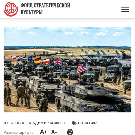
Перейти
к
Основная
основному
навигация
содержанию
03.07.2026 |
ВЛАДИМИР МИХЕЕВ
ПОЛИТИКА
A+
A-
Размер шрифта: