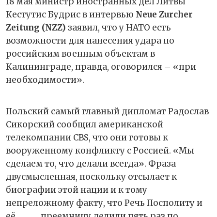
18 мая министр иностранных дел Литвы
Кестутис Будрис в интервью
Neue Zurcher
Zeitung (NZZ)
заявил, что у НАТО есть
возможности для нанесения удара по
российским военным объектам в
Калининграде, правда, оговорился – «при
необходимости».
Польский самый главный дипломат Радослав
Сикорский сообщил американской
телекомпании CBS, что они готовы к
вооруженному конфликту с Россией. «Мы
сделаем то, что делали всегда». Фраза
двусмысленная, поскольку отсылает к
биографии этой нации и к тому
непреложному факту, что Речь Посполиту и
её
преемницу делили пять раз по