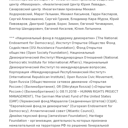
центр «Мемориал», «Аналитический Центр Юрия Левады»,
Сахаровский центр. Иноагентами признаны Михаил
Ходорковский, Марат Гельман, Михаил Касьянов, Гарри Каспаров,
Сергей Алексашенко, Сергей Гуриев, Владимир Кара-Мурза, Юрий
Пивоваров, Дмитрий Гудков, Борис Зимин, Евгений Чичваркин,
Виктор Шендерович, Евгений Киселев, Юлия Латынина.
*** «Национальный фонд в поддержку демократии» (The National
Endowment for Democracy), Институт Открытое Общество Фонд
Содействия (OSI Assistance Foundation), Фонд Открытое
общество (Open Society Foundation), Национальный
Демократический Институт Международных Отношений (National
Democratic Institute for International Affairs), Национальный
Демократический Институт по международным вопросам,
Корпорация «Международный Республиканский Институт»
(International Republican Institute), Open Russia Civic Movement,
Open Russia (Общественное сетевое движение «Открытая
Россия») (Великобритания), OR (Otkrytaya Rossia) («Открытая
Россия») (Великобритания) (с 08.11.2018 – HUMAN RIGHTS PROJECT
MANAGEMENT), The German Marshall Fund of the United States
(GMF) (Германский фонд Маршалла Соединенных Штатов) (США),
"Европейский фонд за демократию" (European Endowment for
Democracy), Атлантический совет (Atlantic Council),
Джеймстаунский фонд (Jamestown Foundation), Heritage
Foundation - организации, деятельность которых признана
нежелательной на территории РФ по решению Генеральной