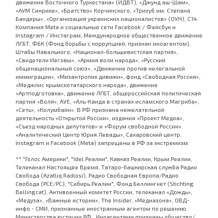
движение Восточного Туркестана» (ИДВТ), «Джунд аш-Шам»,
«АУМ Синрике», «Братство» Корчинского, «Тризуб им. Степана
Бандеры», «Организация украинских националистов» (ОУН), С14.
Компания Meta и социальные сети Facebook / Фейсбук и
Instagram / Инстаграм, Международное общественное движение
ЛГБТ, ФБК (Фонд борьбы с коррупцией, признан иноагентом),
Штабы Навального, «Национал-большевистская партия»,
«Свидетели Иеговы», «Армия воли народа», «Русский
общенациональный союз», «Движение против нелегальной
иммиграции», «Мизантропик дивижн», фонд «Свободная Россия»,
«Меджлис крымскотатарского народа», движение
«Артподготовка», движение ЛГБТ, общероссийская политическая
партия «Воля», АУЕ, «Аль-Каида в странах исламского Магриба»,
«Сеть», «Колумбайн». В РФ признана нежелательной
деятельность «Открытой России», издания «Проект Медиа»,
«Съезд народных депутатов» и «Форум свободной России».
«Аналитический Центр Юрия Левады», Сахаровский центр.
Instagram и Facebook (Metа) запрещены в РФ за экстремизм.
** "Голос Америки", "Idel.Реалии", Кавказ.Реалии, Крым.Реалии,
Телеканал Настоящее Время, Татаро-башкирская служба Радио
Свобода (Azatliq Radiosi), Радио Свободная Европа/Радио
Свобода (PCE/PC), "Сибирь.Реалии", Фонд Беллингкет (Stichting
Bellingcat), Антивоенный комитет России, телеканал «Дождь»,
«Медуза», «Важные истории», The Insider, «Медиазона», ОВД-
инфо - СМИ, признанные иностранным агентом по решению
Министерства юстиции РФ. Иноагентами признаны общество/