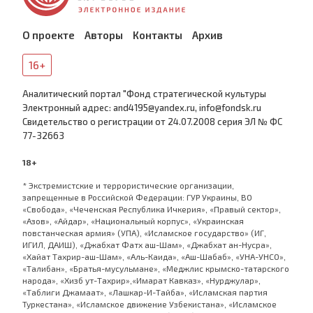
О проекте
Авторы
Контакты
Архив
16+
Аналитический портал "Фонд стратегической культуры
Электронный адрес: and4195@yandex.ru, info@fondsk.ru
Cвидетельство о регистрации от 24.07.2008 серия ЭЛ № ФС
77-32663
18+
* Экстремистские и террористические организации,
запрещенные в Российской Федерации: ГУР Украины, ВО
«Свобода», «Чеченская Республика Ичкерия», «Правый сектор»,
«Азов», «Айдар», «Национальный корпус», «Украинская
повстанческая армия» (УПА), «Исламское государство» (ИГ,
ИГИЛ, ДАИШ), «Джабхат Фатх аш-Шам», «Джабхат ан-Нусра»,
«Хайат Тахрир-аш-Шам», «Аль-Каида», «Аш-Шабаб», «УНА-УНСО»,
«Талибан», «Братья-мусульмане», «Меджлис крымско-татарского
народа», «Хизб ут-Тахрир»,«Имарат Кавказ», «Нурджулар»,
«Таблиги Джамаат», «Лашкар-И-Тайба», «Исламская партия
Туркестана», «Исламское движение Узбекистана», «Исламское