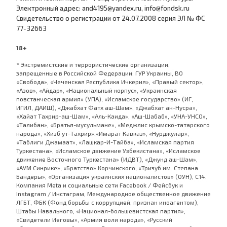
Электронный адрес: and4195@yandex.ru, info@fondsk.ru
Cвидетельство о регистрации от 24.07.2008 серия ЭЛ № ФС
77-32663
18+
* Экстремистские и террористические организации,
запрещенные в Российской Федерации: ГУР Украины, ВО
«Свобода», «Чеченская Республика Ичкерия», «Правый сектор»,
«Азов», «Айдар», «Национальный корпус», «Украинская
повстанческая армия» (УПА), «Исламское государство» (ИГ,
ИГИЛ, ДАИШ), «Джабхат Фатх аш-Шам», «Джабхат ан-Нусра»,
«Хайат Тахрир-аш-Шам», «Аль-Каида», «Аш-Шабаб», «УНА-УНСО»,
«Талибан», «Братья-мусульмане», «Меджлис крымско-татарского
народа», «Хизб ут-Тахрир»,«Имарат Кавказ», «Нурджулар»,
«Таблиги Джамаат», «Лашкар-И-Тайба», «Исламская партия
Туркестана», «Исламское движение Узбекистана», «Исламское
движение Восточного Туркестана» (ИДВТ), «Джунд аш-Шам»,
«АУМ Синрике», «Братство» Корчинского, «Тризуб им. Степана
Бандеры», «Организация украинских националистов» (ОУН), С14.
Компания Meta и социальные сети Facebook / Фейсбук и
Instagram / Инстаграм, Международное общественное движение
ЛГБТ, ФБК (Фонд борьбы с коррупцией, признан иноагентом),
Штабы Навального, «Национал-большевистская партия»,
«Свидетели Иеговы», «Армия воли народа», «Русский