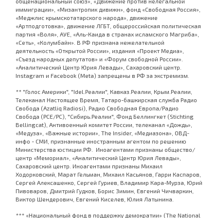
общенациональный союз», «Движение против нелегальной
иммиграции», «Мизантропик дивижн», фонд «Свободная Россия»,
«Меджлис крымскотатарского народа», движение
«Артподготовка», движение ЛГБТ, общероссийская политическая
партия «Воля», АУЕ, «Аль-Каида в странах исламского Магриба»,
«Сеть», «Колумбайн». В РФ признана нежелательной
деятельность «Открытой России», издания «Проект Медиа»,
«Съезд народных депутатов» и «Форум свободной России».
«Аналитический Центр Юрия Левады», Сахаровский центр.
Instagram и Facebook (Metа) запрещены в РФ за экстремизм.
** "Голос Америки", "Idel.Реалии", Кавказ.Реалии, Крым.Реалии,
Телеканал Настоящее Время, Татаро-башкирская служба Радио
Свобода (Azatliq Radiosi), Радио Свободная Европа/Радио
Свобода (PCE/PC), "Сибирь.Реалии", Фонд Беллингкет (Stichting
Bellingcat), Антивоенный комитет России, телеканал «Дождь»,
«Медуза», «Важные истории», The Insider, «Медиазона», ОВД-
инфо - СМИ, признанные иностранным агентом по решению
Министерства юстиции РФ. Иноагентами признаны общество/
центр «Мемориал», «Аналитический Центр Юрия Левады»,
Сахаровский центр. Иноагентами признаны Михаил
Ходорковский, Марат Гельман, Михаил Касьянов, Гарри Каспаров,
Сергей Алексашенко, Сергей Гуриев, Владимир Кара-Мурза, Юрий
Пивоваров, Дмитрий Гудков, Борис Зимин, Евгений Чичваркин,
Виктор Шендерович, Евгений Киселев, Юлия Латынина.
*** «Национальный фонд в поддержку демократии» (The National