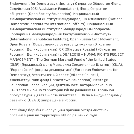
Endowment for Democracy), Институт Открытое Общество Фонд
Содействия (OSI Assistance Foundation), Фонд Открытое
общество (Open Society Foundation), Национальный
Демократический Институт Международных Отношений (National
Democratic Institute for International Affairs), Национальный
Демократический Институт по международным вопросам,
Корпорация «Международный Республиканский Институт»
(International Republican Institute), Open Russia Civic Movement,
Open Russia (Общественное сетевое движение «Открытая
Россия») (Великобритания), OR (Otkrytaya Rossia) («Открытая
Россия») (Великобритания) (с 08.11.2018 – HUMAN RIGHTS PROJECT
MANAGEMENT), The German Marshall Fund of the United States
(GMF) (Германский фонд Маршалла Соединенных Штатов) (США),
"Европейский фонд за демократию" (European Endowment for
Democracy), Атлантический совет (Atlantic Council),
Джеймстаунский фонд (Jamestown Foundation), Heritage
Foundation - организации, деятельность которых признана
нежелательной на территории РФ по решению Генеральной
прокуратуры. Деятельность Агентства США по международному
развитию (USAID) запрещена в России.
**** Фонд борьбы с коррупцией признан экстремистской
организацией на территории РФ по решению суда.