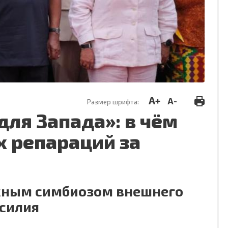
A+
A-
Размер шрифта:
для Запада»: в чём
 репараций за
жным симбиозом внешнего
асилия