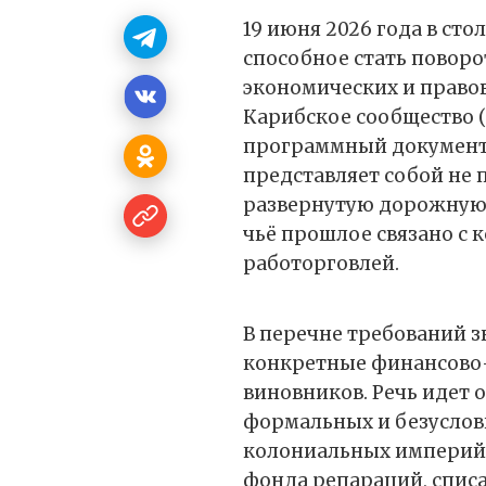
19 июня 2026 года в ст
способное стать пово
экономических и право
Карибское сообщество 
программный документ, 
представляет собой не 
развернутую дорожную 
чьё прошлое связано с
работорговлей.
В перечне требований з
конкретные финансово-
виновников. Речь идет 
формальных и безуслов
колониальных империй,
фонда репараций, спис