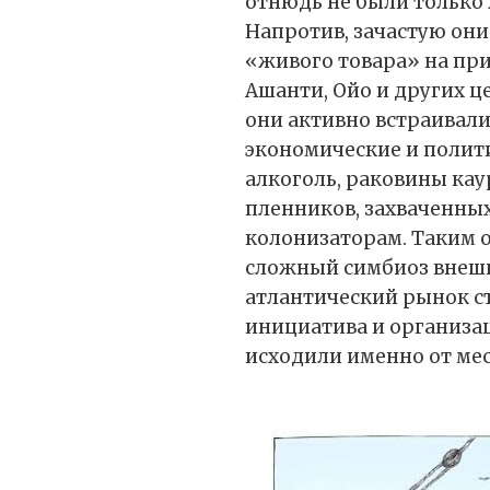
отнюдь не были только
Напротив, зачастую они
«живого товара» на пр
Ашанти, Ойо и других ц
они активно встраивали
экономические и полити
алкоголь, раковины кау
пленников, захваченны
колонизаторам. Таким о
сложный симбиоз внешн
атлантический рынок с
инициатива и организа
исходили именно от ме