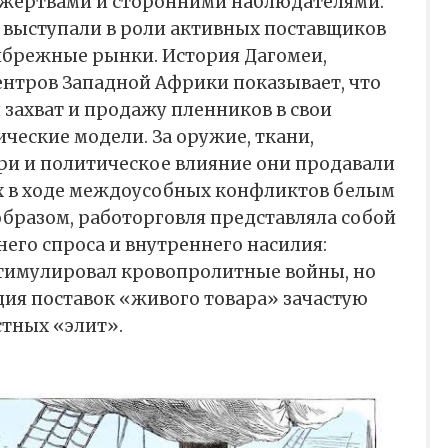
 жертвами и сторонними наблюдателями.
 выступали в роли активных поставщиков
ибрежные рынки. История Дагомеи,
ентров Западной Африки показывает, что
 захват и продажу пленников в свои
ческие модели. За оружие, ткани,
ри и политическое влияние они продавали
х в ходе междоусобных конфликтов белым
бразом, работорговля представляла собой
его спроса и внутреннего насилия:
тимулировал кровопролитные войны, но
ция поставок «живого товара» зачастую
стных «элит».