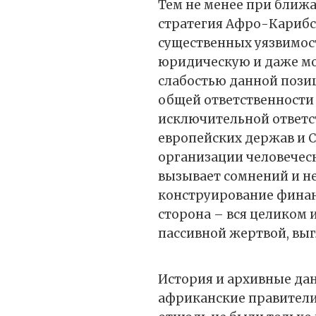
Тем не менее при ближ
стратегия Афро-Карибс
существенных уязвимост
юридическую и даже мо
слабостью данной пози
общей ответственности
исключительной ответст
европейских держав и 
организации человеческ
вызывает сомнений и н
конструирование финанс
сторона – вся целиком
пассивной жертвой, вы
История и архивные дан
африканские правители