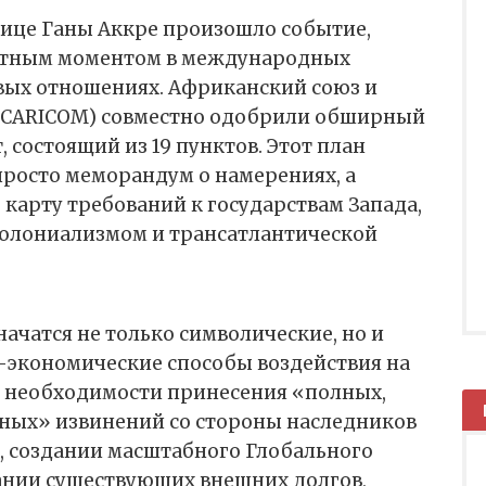
олице Ганы Аккре произошло событие,
ротным моментом в международных
вых отношениях. Африканский союз и
(CARICOM) совместно одобрили обширный
состоящий из 19 пунктов. Этот план
просто меморандум о намерениях, а
карту требований к государствам Запада,
 колониализмом и трансатлантической
начатся не только символические, но и
экономические способы воздействия на
о необходимости принесения «полных,
ных» извинений со стороны наследников
 создании масштабного Глобального
ании существующих внешних долгов,