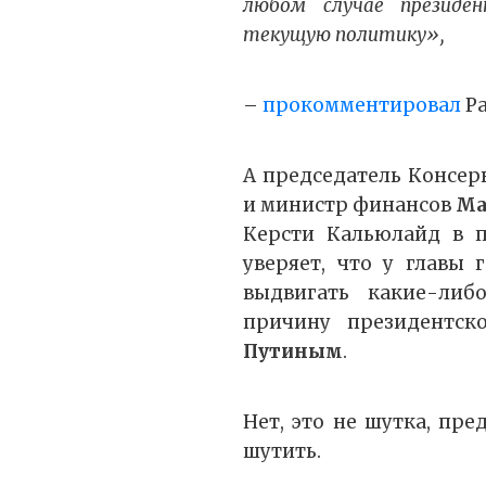
любом случае президе
текущую политику»,
–
прокомментировал
Ра
А председатель Консер
и министр финансов
Ма
Керсти Кальюлайд в п
уверяет, что у главы 
выдвигать какие-ли
причину президентс
Путиным
.
Нет, это не шутка, пр
шутить.