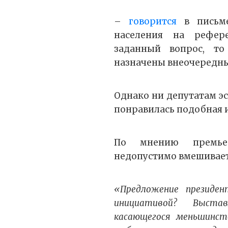
–
говорится
в письме
населения на рефер
заданный вопрос, т
назначены внеочередн
Однако ни депутатам эс
понравилась подобная 
По мнению премь
недопустимо вмешивает
«Предложение президен
инициативой? Выста
касающегося меньшинств