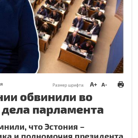
A+
A-
ИЯ
Размер шрифта:
нии обвинили во
 дела парламента
нили, что Эстония –
ика и полномочия президента