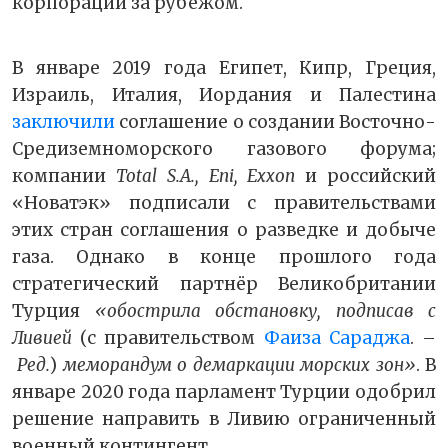
корпораций за рубежом.
В январе 2019 года Египет, Кипр, Греция,
Израиль, Италия, Иордания и Палестина
заключили
соглашение о создании Восточно-
Средиземноморского газового форума;
компании
Total S.A., Eni, Exxon
и российский
«Новатэк» подписали с правительствами
этих стран соглашения о разведке и добыче
газа. Однако в конце прошлого года
стратегический партнёр Великобритании
Турция
«обострила обстановку, подписав с
Ливией
(с правительством
Фаиза Сараджа
. –
Ред.
)
меморандум о демаркации морских зон»
. В
январе 2020 года парламент Турции одобрил
решение направить в Ливию ограниченный
военный контингент.