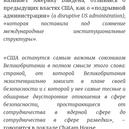
называет Америку Байдена, отзываясь о
предыдущих властях США, как о «подрывной
администрации»
(a disruptive US administration)
,
«которая поставила под сомнение
международные институциональные
структуры»
.
«США останутся самым важным союзником
Великобритании в полном смысле этого слова:
страной, от которой Великобритания
экзистенциально зависит в плане своей
безопасности и с которой у нее самые тесные и
обширные двусторонние отношения в сфере
безопасности, простирающиеся от
сотрудничества в ядерной сфере до
сотрудничества в сфере разведки»
, –
говорится в докладе Chatam House.