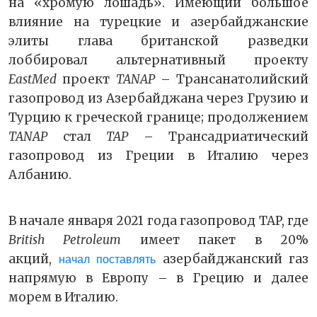
на «хромую лошадь». Имеющий большое
влияние на турецкие и азербайджанские
элиты глава британской разведки
лоббировал альтернативный проекту
EastMed
проект
TANAP
– Трансанатолийский
газопровод из Азербайджана через Грузию и
Турцию к греческой границе; продолжением
TANAP
стал
TAP
– Трансадриатический
газопровод из Греции в Италию через
Албанию.
В начале января 2021 года газопровод TAP, где
British Petroleum
имеет пакет в 20%
акций,
азербайджанский газ
начал поставлять
напрямую в Европу – в Грецию и далее
морем в Италию.