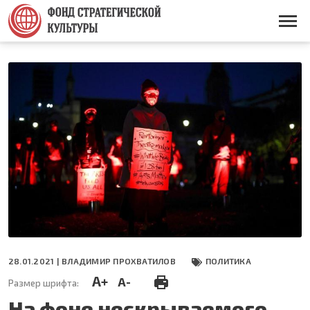
Перейти
к
Основная
основному
навигация
содержанию
28.01.2021 |
ВЛАДИМИР ПРОХВАТИЛОВ
ПОЛИТИКА
A+
A-
Размер шрифта:
На фоне нескрываемого