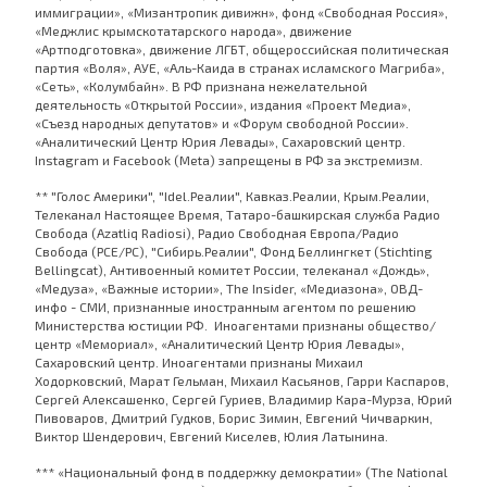
иммиграции», «Мизантропик дивижн», фонд «Свободная Россия»,
«Меджлис крымскотатарского народа», движение
«Артподготовка», движение ЛГБТ, общероссийская политическая
партия «Воля», АУЕ, «Аль-Каида в странах исламского Магриба»,
«Сеть», «Колумбайн». В РФ признана нежелательной
деятельность «Открытой России», издания «Проект Медиа»,
«Съезд народных депутатов» и «Форум свободной России».
«Аналитический Центр Юрия Левады», Сахаровский центр.
Instagram и Facebook (Metа) запрещены в РФ за экстремизм.
** "Голос Америки", "Idel.Реалии", Кавказ.Реалии, Крым.Реалии,
Телеканал Настоящее Время, Татаро-башкирская служба Радио
Свобода (Azatliq Radiosi), Радио Свободная Европа/Радио
Свобода (PCE/PC), "Сибирь.Реалии", Фонд Беллингкет (Stichting
Bellingcat), Антивоенный комитет России, телеканал «Дождь»,
«Медуза», «Важные истории», The Insider, «Медиазона», ОВД-
инфо - СМИ, признанные иностранным агентом по решению
Министерства юстиции РФ. Иноагентами признаны общество/
центр «Мемориал», «Аналитический Центр Юрия Левады»,
Сахаровский центр. Иноагентами признаны Михаил
Ходорковский, Марат Гельман, Михаил Касьянов, Гарри Каспаров,
Сергей Алексашенко, Сергей Гуриев, Владимир Кара-Мурза, Юрий
Пивоваров, Дмитрий Гудков, Борис Зимин, Евгений Чичваркин,
Виктор Шендерович, Евгений Киселев, Юлия Латынина.
*** «Национальный фонд в поддержку демократии» (The National