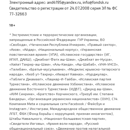
Электронный адрес: and4195@yandex.ru, info@fondsk.ru
Cвидетельство о регистрации от 24.07.2008 серия ЭЛ № ФС
77-32663
18+
* Экстремистские и террористические организации,
запрещенные в Российской Федерации: ГУР Украины, ВО
«Свобода», «Чеченская Республика Ичкерия», «Правый сектор»,
«Азов», «Айдар», «Национальный корпус», «Украинская
повстанческая армия» (УПА), «Исламское государство» (ИГ,
ИГИЛ, ДАИШ), «Джабхат Фатх аш-Шам», «Джабхат ан-Нусра»,
«Хайат Тахрир-аш-Шам», «Аль-Каида», «Аш-Шабаб», «УНА-УНСО»,
«Талибан», «Братья-мусульмане», «Меджлис крымско-татарского
народа», «Хизб ут-Тахрир»,«Имарат Кавказ», «Нурджулар»,
«Таблиги Джамаат», «Лашкар-И-Тайба», «Исламская партия
Туркестана», «Исламское движение Узбекистана», «Исламское
движение Восточного Туркестана» (ИДВТ), «Джунд аш-Шам»,
«АУМ Синрике», «Братство» Корчинского, «Тризуб им. Степана
Бандеры», «Организация украинских националистов» (ОУН), С14.
Компания Meta и социальные сети Facebook / Фейсбук и
Instagram / Инстаграм, Международное общественное движение
ЛГБТ, ФБК (Фонд борьбы с коррупцией, признан иноагентом),
Штабы Навального, «Национал-большевистская партия»,
«Свидетели Иеговы», «Армия воли народа», «Русский
общенациональный союз», «Движение против нелегальной