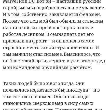
Marvel или DC. Вот он – настоящий русский
герой, вызывающий колоссальное уважение.
И в том, собственно, заключается феномен.
Потому что дед мой был обычным сельским
парнишкой, который пас коров, а после
работал лесником. В семнадцать лет его
призвали на фронт – и он попал в самое
страшное место самой страшной войны. И
там выжил и стал сильнее. Выяснилось, что
он блестящий артиллерист, и уже вскоре дед
мой командовал орудийным расчётом.
Таких людей было много тогда. Они
появлялись из, казалось бы, ниоткуда – и в
том состоял феномен. Обычные люди
становились сверхлюдьми в силу самых
разных обстоятельств. На этот счёт есть два