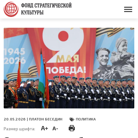
Перейти
к
Основная
основному
навигация
содержанию
20.05.2026 |
ПЛАТОН БЕСЕДИН
ПОЛИТИКА
A+
A-
Размер шрифта: