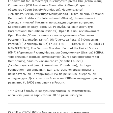
Endowment for Democracy), Институт Открытое Общество Фонд
Содействия (OSI Assistance Foundation), Фонд Открытое
общество (Open Society Foundation), Национальный
Демократический Институт Международных Отношений (National
Democratic Institute for International Affairs), Национальный
Демократический Институт по международным вопросам,
Корпорация «Международный Республиканский Институт»
(International Republican Institute), Open Russia Civic Movement,
Open Russia (Общественное сетевое движение «Открытая
Россия») (Великобритания), OR (Otkrytaya Rossia) («Открытая
Россия») (Великобритания) (с 08.11.2018 – HUMAN RIGHTS PROJECT
MANAGEMENT), The German Marshall Fund of the United States
(GMF) (Германский фонд Маршалла Соединенных Штатов) (США),
"Европейский фонд за демократию" (European Endowment for
Democracy), Атлантический совет (Atlantic Council),
Джеймстаунский фонд (Jamestown Foundation), Heritage
Foundation - организации, деятельность которых признана
нежелательной на территории РФ по решению Генеральной
прокуратуры. Деятельность Агентства США по международному
развитию (USAID) запрещена в России.
**** Фонд борьбы с коррупцией признан экстремистской
организацией на территории РФ по решению суда.
© 2011 – 2026 | ФСК - Аналитика: новости, политика,