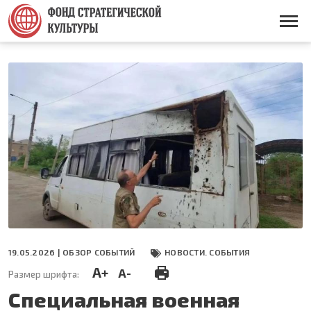
Перейти
к
Основная
основному
навигация
содержанию
19.05.2026 |
ОБЗОР СОБЫТИЙ
НОВОСТИ. СОБЫТИЯ
A+
A-
Размер шрифта:
Специальная военная