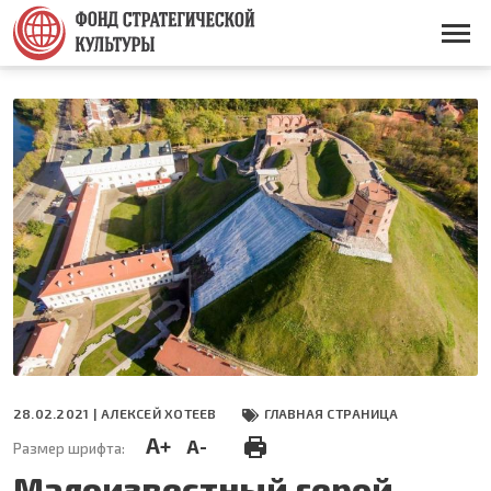
Перейти
к
Основная
основному
навигация
содержанию
28.02.2021 |
АЛЕКСЕЙ ХОТЕЕВ
ГЛАВНАЯ СТРАНИЦА
A+
A-
Размер шрифта:
Малоизвестный герой