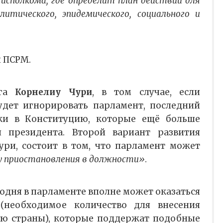
 исполкома, где определит план действий для
итического, эпидемического, социального и
и ПСРМ.
ога
Корнелиу Чури
, в том случае, если
удет игнорировать парламент, последний
ки в Конституцию, которые ещё больше
 президента. Второй вариант развития
ри, состоит в том, что парламент может
у приостановления в должности»
.
егодня в парламенте вполне может оказаться
(необходимое количество для внесения
ию страны), которые поддержат подобные