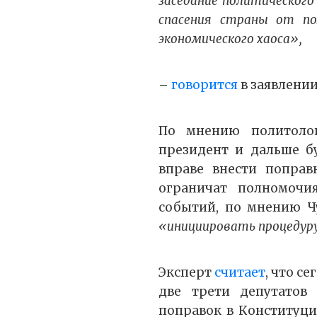
заседание политического
спасения страны от пол
экономического хаоса»,
–
говорится
в заявлени
По мнению политол
президент и дальше б
вправе внести поправ
ограничат полномочия
событий, по мнению Чу
«инициировать процедур
Эксперт
считает
, что с
две трети депутатов 
поправок в Конституц