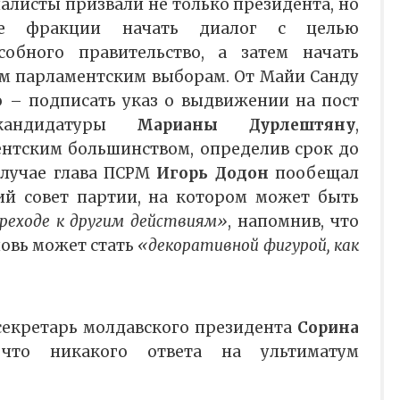
алисты призвали не только президента, но
ие фракции начать диалог с целью
обного правительство, а затем начать
м парламентским выборам. От Майи Санду
 – подписать указ о выдвижении на пост
 кандидатуры
Марианы Дурлештяну
,
нтским большинством, определив срок до
случае глава ПСРМ
Игорь Додон
пообещал
ий совет партии, на котором может быть
реходе к другим действиям»
, напомнив, что
овь может стать
«декоративной фигурой, как
секретарь молдавского президента
Сорина
что никакого ответа на ультиматум