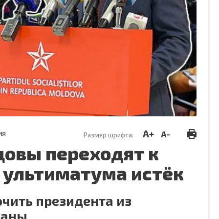
A+
A-
ИЯ
Размер шрифта:
овы переходят к
к ультиматума истёк
чить президента из
раны