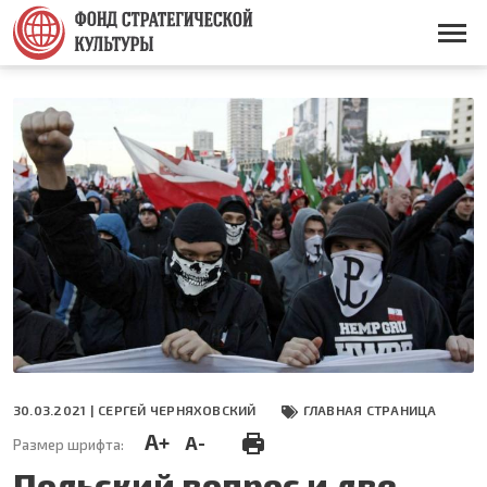
Перейти
к
Основная
основному
навигация
содержанию
30.03.2021 |
СЕРГЕЙ ЧЕРНЯХОВСКИЙ
ГЛАВНАЯ СТРАНИЦА
A+
A-
Размер шрифта:
Польский вопрос и две