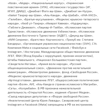
«Азов», «Айдар», «Национальный корпус», «Украинская
повстанческая армия» (УПА), «Исламское государство» (ИГ,
ИГИЛ, ДАИШ), «Джабхат Фатх аш-Шам», «Джабхат ан-Нусра»,
«Хайат Тахрир-аш-Шам», «Аль-Каида», «Аш-Шабаб», «УНА-УНСО»,
«Талибан», «Братья-мусульмане», «Меджлис крымско-татарского
народа», «Хизб ут-Тахрир»,«Имарат Кавказ», «Нурджулар»,
«Таблиги Джамаат», «Лашкар-И-Тайба», «Исламская партия
Туркестана», «Исламское движение Узбекистана», «Исламское
движение Восточного Туркестана» (ИДВТ), «Джунд аш-Шам»,
«АУМ Синрике», «Братство» Корчинского, «Тризуб им. Степана
Бандеры», «Организация украинских националистов» (ОУН), С14.
Компания Meta и социальные сети Facebook / Фейсбук и
Instagram / Инстаграм, Международное общественное движение
ЛГБТ, ФБК (Фонд борьбы с коррупцией, признан иноагентом),
Штабы Навального, «Национал-большевистская партия»,
«Свидетели Иеговы», «Армия воли народа», «Русский
общенациональный союз», «Движение против нелегальной
иммиграции», «Мизантропик дивижн», фонд «Свободная Россия»,
«Меджлис крымскотатарского народа», движение
«Артподготовка», движение ЛГБТ, общероссийская политическая
партия «Воля», АУЕ, «Аль-Каида в странах исламского Магриба»,
«Сеть», «Колумбайн». В РФ признана нежелательной
деятельность «Открытой России», издания «Проект Медиа»,
«Съезд народных депутатов» и «Форум свободной России».
«Аналитический Центр Юрия Левады», Сахаровский центр.
Instagram и Facebook (Metа) запрещены в РФ за экстремизм.