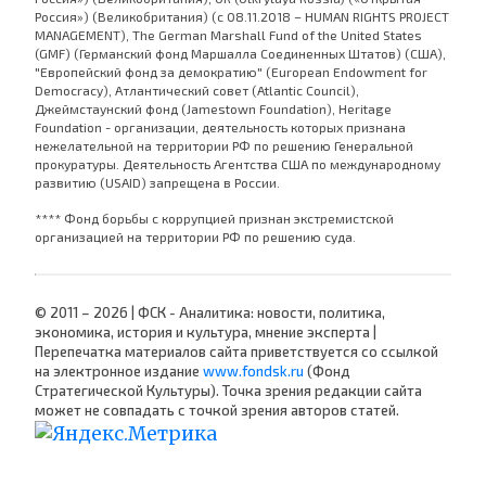
Россия») (Великобритания) (с 08.11.2018 – HUMAN RIGHTS PROJECT
MANAGEMENT), The German Marshall Fund of the United States
(GMF) (Германский фонд Маршалла Соединенных Штатов) (США),
"Европейский фонд за демократию" (European Endowment for
Democracy), Атлантический совет (Atlantic Council),
Джеймстаунский фонд (Jamestown Foundation), Heritage
Foundation - организации, деятельность которых признана
нежелательной на территории РФ по решению Генеральной
прокуратуры. Деятельность Агентства США по международному
развитию (USAID) запрещена в России.
**** Фонд борьбы с коррупцией признан экстремистской
организацией на территории РФ по решению суда.
© 2011 – 2026 | ФСК - Аналитика: новости, политика,
экономика, история и культура, мнение эксперта |
Перепечатка материалов сайта приветствуется со ссылкой
на электронное издание
www.fondsk.ru
(Фонд
Стратегической Культуры). Точка зрения редакции сайта
может не совпадать с точкой зрения авторов статей.