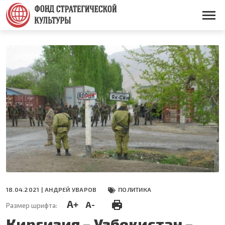
Перейти
к
Основная
основному
навигация
содержанию
18.04.2021 |
АНДРЕЙ УВАРОВ
ПОЛИТИКА
A+
A-
Размер шрифта:
Киргизия – Узбекистан –