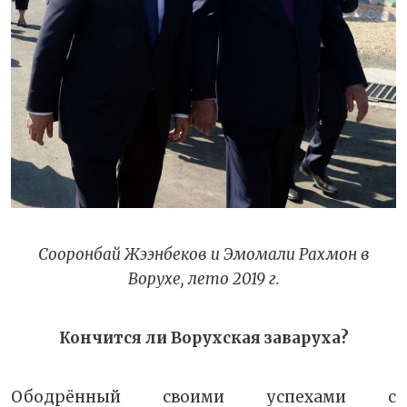
Сооронбай Жээнбеков и Эмомали Рахмон в
Ворухе, лето 2019 г.
Кончится ли Ворухская заваруха?
Ободрённый своими успехами с