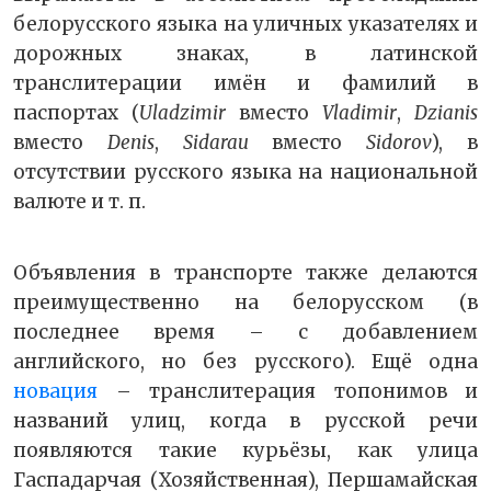
белорусского языка на уличных указателях и
дорожных знаках, в латинской
транслитерации имён и фамилий в
паспортах (
Uladzimir
вместо
Vladimir
,
Dzianis
вместо
Denis
,
Sidarau
вместо
Sidorov
), в
отсутствии русского языка на национальной
валюте и т. п.
Объявления в транспорте также делаются
преимущественно на белорусском (в
последнее время – с добавлением
английского, но без русского). Ещё одна
новация
– транслитерация топонимов и
названий улиц, когда в русской речи
появляются такие курьёзы, как улица
Гаспадарчая (Хозяйственная), Першамайская