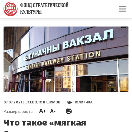
Перейти
к
Основная
основному
навигация
содержанию
07.07.2021 |
ВСЕВОЛОД ШИМОВ
ПОЛИТИКА
A+
A-
Размер шрифта:
Что такое «мягкая