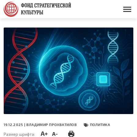
Перейти
к
Основная
основному
навигация
содержанию
19.12.2025 |
ВЛАДИМИР ПРОХВАТИЛОВ
ПОЛИТИКА
A+
A-
Размер шрифта: