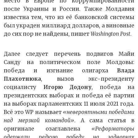
место в Европе по коррумпированности
после Украины и России. Также Молдавия
известна тем, что из её банковской системы
был украден миллиард долларов, а виновные
до сих пор не найдены, пишет
Washington Post
.
Далее следует перечень подвигов Майи
Санду на политическом поле Молдовы:
победа и изгнание олигарха
Влада
Плахотнюка
, вызов экс-президенту
социалисту
Игорю Додону
, победа на
президентских выборах и победа её партии
на выборах парламентских 11 июля 2021 года.
Всё это WP называет
«невероятными победами
над мерзкой командой»
. А сама статья в
оригинале озаглавлена
«Реформаторы
одержали редкую победу на задворках