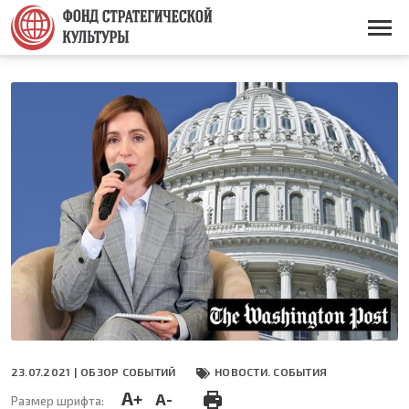
Перейти
к
Основная
основному
навигация
содержанию
23.07.2021 |
ОБЗОР СОБЫТИЙ
НОВОСТИ. СОБЫТИЯ
A+
A-
Размер шрифта: