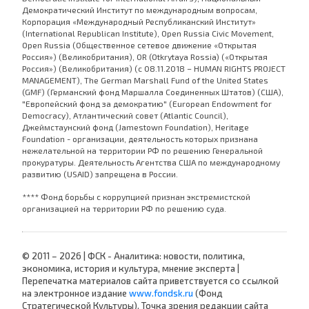
Демократический Институт по международным вопросам,
Корпорация «Международный Республиканский Институт»
(International Republican Institute), Open Russia Civic Movement,
Open Russia (Общественное сетевое движение «Открытая
Россия») (Великобритания), OR (Otkrytaya Rossia) («Открытая
Россия») (Великобритания) (с 08.11.2018 – HUMAN RIGHTS PROJECT
MANAGEMENT), The German Marshall Fund of the United States
(GMF) (Германский фонд Маршалла Соединенных Штатов) (США),
"Европейский фонд за демократию" (European Endowment for
Democracy), Атлантический совет (Atlantic Council),
Джеймстаунский фонд (Jamestown Foundation), Heritage
Foundation - организации, деятельность которых признана
нежелательной на территории РФ по решению Генеральной
прокуратуры. Деятельность Агентства США по международному
развитию (USAID) запрещена в России.
**** Фонд борьбы с коррупцией признан экстремистской
организацией на территории РФ по решению суда.
© 2011 – 2026 | ФСК - Аналитика: новости, политика,
экономика, история и культура, мнение эксперта |
Перепечатка материалов сайта приветствуется со ссылкой
на электронное издание
www.fondsk.ru
(Фонд
Стратегической Культуры). Точка зрения редакции сайта