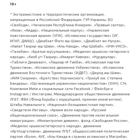
18+
* Экстремистские и террористические организации,
запрещенные в Российской Федерации: ГУР Украины, ВО
«Свобода», «Чеченская Республика Ичкерия», «Правый сектор»,
«Азов», «Айдар», «Национальный корпус», «Украинская
повстанческая армия» (УПА), «Исламское государство» (ИГ,
ИГИЛ, ДАИШ), «Джабхат Фатх аш-Шам», «Джабхат ан-Нусра»,
«Хайат Тахрир-аш-Шам», «Аль-Каида», «Аш-Шабаб», «УНА-УНСО»,
«Талибан», «Братья-мусульмане», «Меджлис крымско-татарского
народа», «Хизб ут-Тахрир»,«Имарат Кавказ», «Нурджулар»,
«Таблиги Джамаат», «Лашкар-И-Тайба», «Исламская партия
Туркестана», «Исламское движение Узбекистана», «Исламское
движение Восточного Туркестана» (ИДВТ), «Джунд аш-Шам»,
«АУМ Синрике», «Братство» Корчинского, «Тризуб им. Степана
Бандеры», «Организация украинских националистов» (ОУН), С14.
Компания Meta и социальные сети Facebook / Фейсбук и
Instagram / Инстаграм, Международное общественное движение
ЛГБТ, ФБК (Фонд борьбы с коррупцией, признан иноагентом),
Штабы Навального, «Национал-большевистская партия»,
«Свидетели Иеговы», «Армия воли народа», «Русский
общенациональный союз», «Движение против нелегальной
иммиграции», «Мизантропик дивижн», фонд «Свободная Россия»,
«Меджлис крымскотатарского народа», движение
«Артподготовка», движение ЛГБТ, общероссийская политическая
партия «Воля», АУЕ, «Аль-Каида в странах исламского Магриба»,