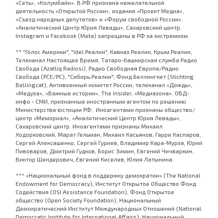
«Сеть», «Колумбайн». В РФ признана нежелательной
деятельность «Открытой России», издания «Проект Медиа»,
«Съезд народных депутатов» и «Форум свободной России».
«Аналитический Центр Юрия Левады», Сахаровский центр.
Instagram и Facebook (Metа) запрещены в РФ за экстремизм.
** "Голос Америки", "Idel.Реалии", Кавказ.Реалии, Крым.Реалии,
Телеканал Настоящее Время, Татаро-башкирская служба Радио
Свобода (Azatliq Radiosi), Радио Свободная Европа/Радио
Свобода (PCE/PC), "Сибирь.Реалии", Фонд Беллингкет (Stichting
Bellingcat), Антивоенный комитет России, телеканал «Дождь»,
«Медуза», «Важные истории», The Insider, «Медиазона», ОВД-
инфо - СМИ, признанные иностранным агентом по решению
Министерства юстиции РФ. Иноагентами признаны общество/
центр «Мемориал», «Аналитический Центр Юрия Левады»,
Сахаровский центр. Иноагентами признаны Михаил
Ходорковский, Марат Гельман, Михаил Касьянов, Гарри Каспаров,
Сергей Алексашенко, Сергей Гуриев, Владимир Кара-Мурза, Юрий
Пивоваров, Дмитрий Гудков, Борис Зимин, Евгений Чичваркин,
Виктор Шендерович, Евгений Киселев, Юлия Латынина.
*** «Национальный фонд в поддержку демократии» (The National
Endowment for Democracy), Институт Открытое Общество Фонд
Содействия (OSI Assistance Foundation), Фонд Открытое
общество (Open Society Foundation), Национальный
Демократический Институт Международных Отношений (National
Democratic Institute for International Affairs), Национальный