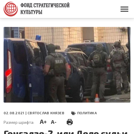
Перейти
к
Основная
основному
навигация
содержанию
02.08.2021 |
СВЯТОСЛАВ КНЯЗЕВ
ПОЛИТИКА
A+
A-
Размер шрифта:
Гонгадзе-2, или Дело судьи