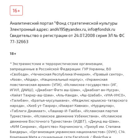
16+
Аналитический портал "Фонд стратегической культуры
Электронный адрес: and4195@yandex.ru, info@fondsk.ru
Cвидетельство о регистрации от 24.07.2008 серия ЭЛ № ФС
77-32663
18+
* Экстремистские и террористические организации,
запрещенные в Российской Федерации: ГУР Украины, ВО
«Свобода», «Чеченская Республика Ичкерия», «Правый сектор»,
«Азов», «Айдар», «Национальный корпус», «Украинская
повстанческая армия» (УПА), «Исламское государство» (ИГ,
ИГИЛ, ДАИШ), «Джабхат Фатх аш-Шам», «Джабхат ан-Нусра»,
«Хайат Тахрир-аш-Шам», «Аль-Каида», «Аш-Шабаб», «УНА-УНСО»,
«Талибан», «Братья-мусульмане», «Меджлис крымско-татарского
народа», «Хизб ут-Тахрир»,«Имарат Кавказ», «Нурджулар»,
«Таблиги Джамаат», «Лашкар-И-Тайба», «Исламская партия
Туркестана», «Исламское движение Узбекистана», «Исламское
движение Восточного Туркестана» (ИДВТ), «Джунд аш-Шам»,
«АУМ Синрике», «Братство» Корчинского, «Тризуб им. Степана
Бандеры», «Организация украинских националистов» (ОУН), С14.
Компания Meta и социальные сети Facebook / Фейсбук и