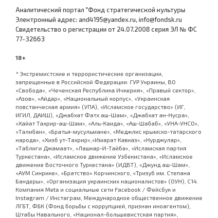
Аналитический портал "Фонд стратегической культуры
Электронный адрес: and4195@yandex.ru, info@fondsk.ru
Cвидетельство о регистрации от 24.07.2008 серия ЭЛ № ФС
77-32663
18+
* Экстремистские и террористические организации,
запрещенные в Российской Федерации: ГУР Украины, ВО
«Свобода», «Чеченская Республика Ичкерия», «Правый сектор»,
«Азов», «Айдар», «Национальный корпус», «Украинская
повстанческая армия» (УПА), «Исламское государство» (ИГ,
ИГИЛ, ДАИШ), «Джабхат Фатх аш-Шам», «Джабхат ан-Нусра»,
«Хайат Тахрир-аш-Шам», «Аль-Каида», «Аш-Шабаб», «УНА-УНСО»,
«Талибан», «Братья-мусульмане», «Меджлис крымско-татарского
народа», «Хизб ут-Тахрир»,«Имарат Кавказ», «Нурджулар»,
«Таблиги Джамаат», «Лашкар-И-Тайба», «Исламская партия
Туркестана», «Исламское движение Узбекистана», «Исламское
движение Восточного Туркестана» (ИДВТ), «Джунд аш-Шам»,
«АУМ Синрике», «Братство» Корчинского, «Тризуб им. Степана
Бандеры», «Организация украинских националистов» (ОУН), С14.
Компания Meta и социальные сети Facebook / Фейсбук и
Instagram / Инстаграм, Международное общественное движение
ЛГБТ, ФБК (Фонд борьбы с коррупцией, признан иноагентом),
Штабы Навального, «Национал-большевистская партия»,