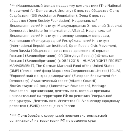
*** «Национальный фонд в поддержку демократии» (The National
Endowment for Democracy), Институт Открытое Общество Фонд
Содействия (OSI Assistance Foundation), Фонд Открытое
общество (Open Society Foundation), Национальный
Демократический Институт Международных Отношений (National
Democratic Institute for International Affairs), Национальный
Демократический Институт по международным вопросам,
Корпорация «Международный Республиканский Институт»
(International Republican Institute), Open Russia Civic Movement,
Open Russia (Общественное сетевое движение «Открытая
Россия») (Великобритания), OR (Otkrytaya Rossia) («Открытая
Россия») (Великобритания) (с 08.11.2018 – HUMAN RIGHTS PROJECT
MANAGEMENT), The German Marshall Fund of the United States
(GMF) (Германский фонд Маршалла Соединенных Штатов) (США),
"Европейский фонд за демократию" (European Endowment for
Democracy), Атлантический совет (Atlantic Council),
Джеймстаунский фонд (Jamestown Foundation), Heritage
Foundation - организации, деятельность которых признана
нежелательной на территории РФ по решению Генеральной
прокуратуры. Деятельность Агентства США по международному
развитию (USAID) запрещена в России.
**** Фонд борьбы с коррупцией признан экстремистской
организацией на территории РФ по решению суда.