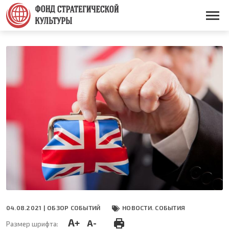
Перейти
к
Основная
основному
навигация
содержанию
04.08.2021 |
ОБЗОР СОБЫТИЙ
НОВОСТИ. СОБЫТИЯ
A+
A-
Размер шрифта: