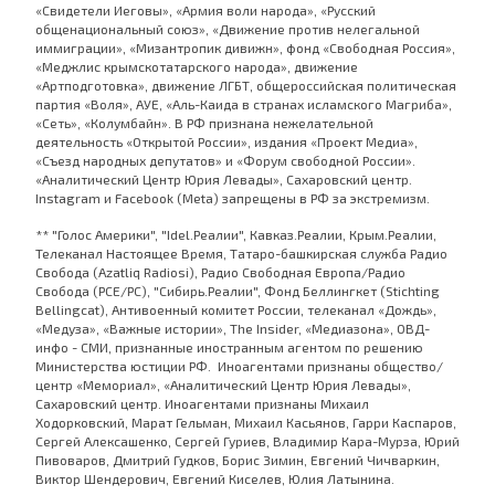
«Свидетели Иеговы», «Армия воли народа», «Русский
общенациональный союз», «Движение против нелегальной
иммиграции», «Мизантропик дивижн», фонд «Свободная Россия»,
«Меджлис крымскотатарского народа», движение
«Артподготовка», движение ЛГБТ, общероссийская политическая
партия «Воля», АУЕ, «Аль-Каида в странах исламского Магриба»,
«Сеть», «Колумбайн». В РФ признана нежелательной
деятельность «Открытой России», издания «Проект Медиа»,
«Съезд народных депутатов» и «Форум свободной России».
«Аналитический Центр Юрия Левады», Сахаровский центр.
Instagram и Facebook (Metа) запрещены в РФ за экстремизм.
** "Голос Америки", "Idel.Реалии", Кавказ.Реалии, Крым.Реалии,
Телеканал Настоящее Время, Татаро-башкирская служба Радио
Свобода (Azatliq Radiosi), Радио Свободная Европа/Радио
Свобода (PCE/PC), "Сибирь.Реалии", Фонд Беллингкет (Stichting
Bellingcat), Антивоенный комитет России, телеканал «Дождь»,
«Медуза», «Важные истории», The Insider, «Медиазона», ОВД-
инфо - СМИ, признанные иностранным агентом по решению
Министерства юстиции РФ. Иноагентами признаны общество/
центр «Мемориал», «Аналитический Центр Юрия Левады»,
Сахаровский центр. Иноагентами признаны Михаил
Ходорковский, Марат Гельман, Михаил Касьянов, Гарри Каспаров,
Сергей Алексашенко, Сергей Гуриев, Владимир Кара-Мурза, Юрий
Пивоваров, Дмитрий Гудков, Борис Зимин, Евгений Чичваркин,
Виктор Шендерович, Евгений Киселев, Юлия Латынина.