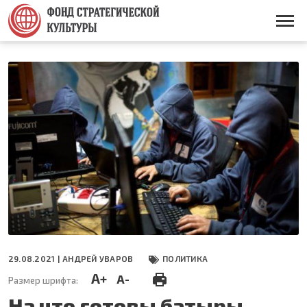
Перейти
к
Основная
основному
навигация
содержанию
29.08.2021 |
АНДРЕЙ УВАРОВ
ПОЛИТИКА
A+
A-
Размер шрифта:
На что готовы батыры