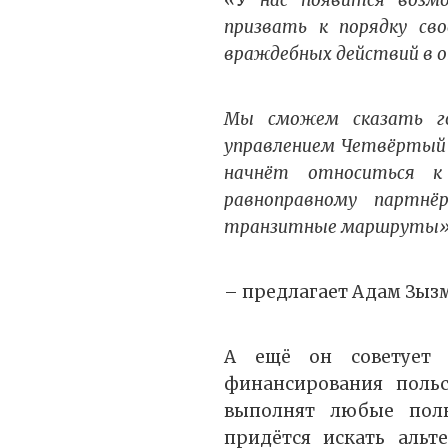
«У нас появится возм
призвать к порядку сво
враждебных действий в о
Мы сможем сказать го
управлением Четвёртый 
начнёт относиться к
равноправному партнё
транзитные маршруты»
– предлагает Адам Зыз
А ещё он советует 
финансирования польс
выполнят любые поль
придётся искать альт