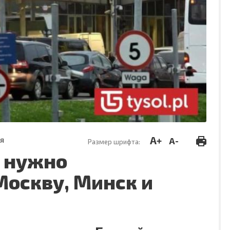
A+
A-
ИЯ
Размер шрифта:
е нужно
оскву, Минск и