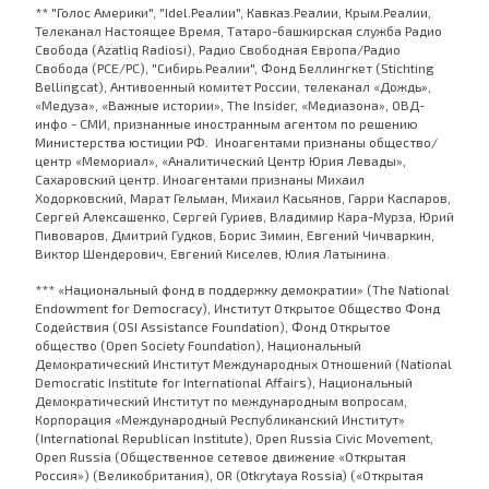
** "Голос Америки", "Idel.Реалии", Кавказ.Реалии, Крым.Реалии,
Телеканал Настоящее Время, Татаро-башкирская служба Радио
Свобода (Azatliq Radiosi), Радио Свободная Европа/Радио
Свобода (PCE/PC), "Сибирь.Реалии", Фонд Беллингкет (Stichting
Bellingcat), Антивоенный комитет России, телеканал «Дождь»,
«Медуза», «Важные истории», The Insider, «Медиазона», ОВД-
инфо - СМИ, признанные иностранным агентом по решению
Министерства юстиции РФ. Иноагентами признаны общество/
центр «Мемориал», «Аналитический Центр Юрия Левады»,
Сахаровский центр. Иноагентами признаны Михаил
Ходорковский, Марат Гельман, Михаил Касьянов, Гарри Каспаров,
Сергей Алексашенко, Сергей Гуриев, Владимир Кара-Мурза, Юрий
Пивоваров, Дмитрий Гудков, Борис Зимин, Евгений Чичваркин,
Виктор Шендерович, Евгений Киселев, Юлия Латынина.
*** «Национальный фонд в поддержку демократии» (The National
Endowment for Democracy), Институт Открытое Общество Фонд
Содействия (OSI Assistance Foundation), Фонд Открытое
общество (Open Society Foundation), Национальный
Демократический Институт Международных Отношений (National
Democratic Institute for International Affairs), Национальный
Демократический Институт по международным вопросам,
Корпорация «Международный Республиканский Институт»
(International Republican Institute), Open Russia Civic Movement,
Open Russia (Общественное сетевое движение «Открытая
Россия») (Великобритания), OR (Otkrytaya Rossia) («Открытая