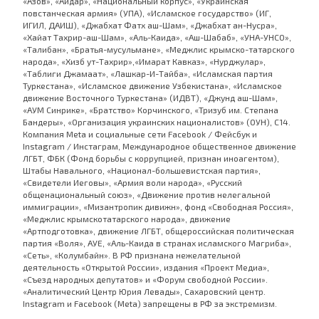
«Азов», «Айдар», «Национальный корпус», «Украинская
повстанческая армия» (УПА), «Исламское государство» (ИГ,
ИГИЛ, ДАИШ), «Джабхат Фатх аш-Шам», «Джабхат ан-Нусра»,
«Хайат Тахрир-аш-Шам», «Аль-Каида», «Аш-Шабаб», «УНА-УНСО»,
«Талибан», «Братья-мусульмане», «Меджлис крымско-татарского
народа», «Хизб ут-Тахрир»,«Имарат Кавказ», «Нурджулар»,
«Таблиги Джамаат», «Лашкар-И-Тайба», «Исламская партия
Туркестана», «Исламское движение Узбекистана», «Исламское
движение Восточного Туркестана» (ИДВТ), «Джунд аш-Шам»,
«АУМ Синрике», «Братство» Корчинского, «Тризуб им. Степана
Бандеры», «Организация украинских националистов» (ОУН), С14.
Компания Meta и социальные сети Facebook / Фейсбук и
Instagram / Инстаграм, Международное общественное движение
ЛГБТ, ФБК (Фонд борьбы с коррупцией, признан иноагентом),
Штабы Навального, «Национал-большевистская партия»,
«Свидетели Иеговы», «Армия воли народа», «Русский
общенациональный союз», «Движение против нелегальной
иммиграции», «Мизантропик дивижн», фонд «Свободная Россия»,
«Меджлис крымскотатарского народа», движение
«Артподготовка», движение ЛГБТ, общероссийская политическая
партия «Воля», АУЕ, «Аль-Каида в странах исламского Магриба»,
«Сеть», «Колумбайн». В РФ признана нежелательной
деятельность «Открытой России», издания «Проект Медиа»,
«Съезд народных депутатов» и «Форум свободной России».
«Аналитический Центр Юрия Левады», Сахаровский центр.
Instagram и Facebook (Metа) запрещены в РФ за экстремизм.