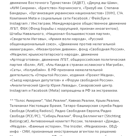
движение Восточного Туркестана» (ИДВТ), «Джунд аш-Шам»,
«АУМ Синрике», «Братство» Корчинского, «Тризуб им. Степана
Бандеры», «Организация украинских националистов» (ОУН), С14.
Компания Meta и социальные сети Facebook / Фейсбук и
Instagram / Инстаграм, Международное общественное движение
ЛГБТ, ФБК (Фонд борьбы с коррупцией, признан иноагентом),
Штабы Навального, «Национал-большевистская партия»,
«Свидетели Иеговы», «Армия воли народа», «Русский
общенациональный союз», «Движение против нелегальной
иммиграции», «Мизантропик дивижн», фонд «Свободная Россия»,
«Меджлис крымскотатарского народа», движение
«Артподготовка», движение ЛГБТ, общероссийская политическая
партия «Воля», АУЕ, «Аль-Каида в странах исламского Магриба»,
«Сеть», «Колумбайн». В РФ признана нежелательной
деятельность «Открытой России», издания «Проект Медиа»,
«Съезд народных депутатов» и «Форум свободной России».
«Аналитический Центр Юрия Левады», Сахаровский центр.
Instagram и Facebook (Metа) запрещены в РФ за экстремизм.
** "Голос Америки", "Idel.Реалии", Кавказ.Реалии, Крым.Реалии,
Телеканал Настоящее Время, Татаро-башкирская служба Радио
Свобода (Azatliq Radiosi), Радио Свободная Европа/Радио
Свобода (PCE/PC), "Сибирь.Реалии", Фонд Беллингкет (Stichting
Bellingcat), Антивоенный комитет России, телеканал «Дождь»,
«Медуза», «Важные истории», The Insider, «Медиазона», ОВД-
инфо - СМИ, признанные иностранным агентом по решению