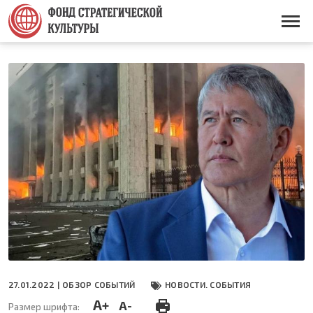
Перейти
к
Основная
основному
навигация
содержанию
27.01.2022 |
ОБЗОР СОБЫТИЙ
НОВОСТИ. СОБЫТИЯ
A+
A-
Размер шрифта: