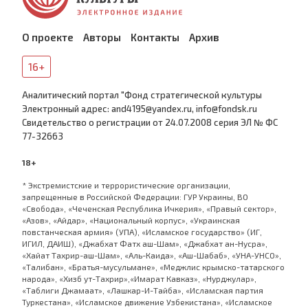
О проекте
Авторы
Контакты
Архив
16+
Аналитический портал "Фонд стратегической культуры
Электронный адрес: and4195@yandex.ru, info@fondsk.ru
Cвидетельство о регистрации от 24.07.2008 серия ЭЛ № ФС
77-32663
18+
* Экстремистские и террористические организации,
запрещенные в Российской Федерации: ГУР Украины, ВО
«Свобода», «Чеченская Республика Ичкерия», «Правый сектор»,
«Азов», «Айдар», «Национальный корпус», «Украинская
повстанческая армия» (УПА), «Исламское государство» (ИГ,
ИГИЛ, ДАИШ), «Джабхат Фатх аш-Шам», «Джабхат ан-Нусра»,
«Хайат Тахрир-аш-Шам», «Аль-Каида», «Аш-Шабаб», «УНА-УНСО»,
«Талибан», «Братья-мусульмане», «Меджлис крымско-татарского
народа», «Хизб ут-Тахрир»,«Имарат Кавказ», «Нурджулар»,
«Таблиги Джамаат», «Лашкар-И-Тайба», «Исламская партия
Туркестана», «Исламское движение Узбекистана», «Исламское