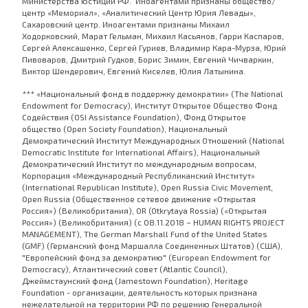
Министерства юстиции РФ. Иноагентами признаны общество/
центр «Мемориал», «Аналитический Центр Юрия Левады»,
Сахаровский центр. Иноагентами признаны Михаил
Ходорковский, Марат Гельман, Михаил Касьянов, Гарри Каспаров,
Сергей Алексашенко, Сергей Гуриев, Владимир Кара-Мурза, Юрий
Пивоваров, Дмитрий Гудков, Борис Зимин, Евгений Чичваркин,
Виктор Шендерович, Евгений Киселев, Юлия Латынина.
*** «Национальный фонд в поддержку демократии» (The National
Endowment for Democracy), Институт Открытое Общество Фонд
Содействия (OSI Assistance Foundation), Фонд Открытое
общество (Open Society Foundation), Национальный
Демократический Институт Международных Отношений (National
Democratic Institute for International Affairs), Национальный
Демократический Институт по международным вопросам,
Корпорация «Международный Республиканский Институт»
(International Republican Institute), Open Russia Civic Movement,
Open Russia (Общественное сетевое движение «Открытая
Россия») (Великобритания), OR (Otkrytaya Rossia) («Открытая
Россия») (Великобритания) (с 08.11.2018 – HUMAN RIGHTS PROJECT
MANAGEMENT), The German Marshall Fund of the United States
(GMF) (Германский фонд Маршалла Соединенных Штатов) (США),
"Европейский фонд за демократию" (European Endowment for
Democracy), Атлантический совет (Atlantic Council),
Джеймстаунский фонд (Jamestown Foundation), Heritage
Foundation - организации, деятельность которых признана
нежелательной на территории РФ по решению Генеральной