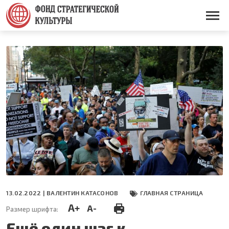
Перейти
к
Основная
основному
навигация
содержанию
13.02.2022 |
ВАЛЕНТИН КАТАСОНОВ
ГЛАВНАЯ СТРАНИЦА
A+
A-
Размер шрифта:
Ещё один шаг к