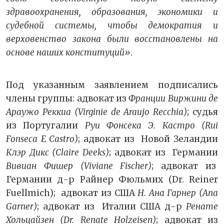
здравоохранения, образования, экономики и
судебной системы, чтобы демократия и
верховенство закона были восстановлены на
основе наших конституций»
.
Под указанным заявлением подписались
члены группы: адвокат из
Франции Виржини де
Араужо Реккиа (Virginie de Araujo Recchia)
; судья
из Португалии
Руи Фонсека Э. Кастро (Rui
Fonseca E Castro)
; адвокат из Новой Зеландии
Клэр Дикс (Claire Deeks)
; адвокат из Германии
Вивиан Фишер (Viviane Fischer)
; адвокат из
Германии д-р Райнер Фюльмих (Dr. Reiner
Fuellmich); адвокат из США
Н. Ана Гарнер (Ana
Garner)
; адвокат из Италии США д-р
Ренате
Хольцайзен (Dr. Renate Holzeisen)
; адвокат из