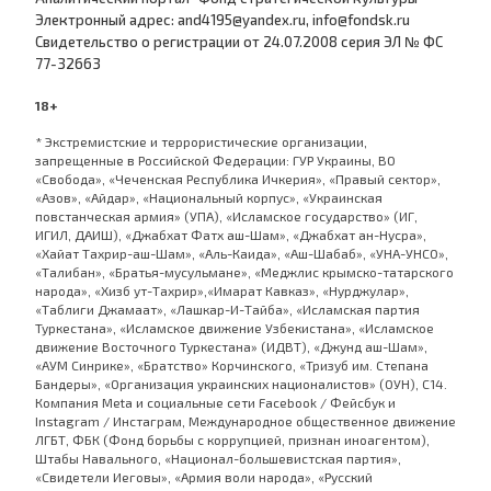
Электронный адрес: and4195@yandex.ru, info@fondsk.ru
Cвидетельство о регистрации от 24.07.2008 серия ЭЛ № ФС
77-32663
18+
* Экстремистские и террористические организации,
запрещенные в Российской Федерации: ГУР Украины, ВО
«Свобода», «Чеченская Республика Ичкерия», «Правый сектор»,
«Азов», «Айдар», «Национальный корпус», «Украинская
повстанческая армия» (УПА), «Исламское государство» (ИГ,
ИГИЛ, ДАИШ), «Джабхат Фатх аш-Шам», «Джабхат ан-Нусра»,
«Хайат Тахрир-аш-Шам», «Аль-Каида», «Аш-Шабаб», «УНА-УНСО»,
«Талибан», «Братья-мусульмане», «Меджлис крымско-татарского
народа», «Хизб ут-Тахрир»,«Имарат Кавказ», «Нурджулар»,
«Таблиги Джамаат», «Лашкар-И-Тайба», «Исламская партия
Туркестана», «Исламское движение Узбекистана», «Исламское
движение Восточного Туркестана» (ИДВТ), «Джунд аш-Шам»,
«АУМ Синрике», «Братство» Корчинского, «Тризуб им. Степана
Бандеры», «Организация украинских националистов» (ОУН), С14.
Компания Meta и социальные сети Facebook / Фейсбук и
Instagram / Инстаграм, Международное общественное движение
ЛГБТ, ФБК (Фонд борьбы с коррупцией, признан иноагентом),
Штабы Навального, «Национал-большевистская партия»,
«Свидетели Иеговы», «Армия воли народа», «Русский