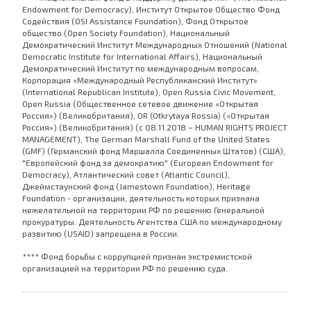
Endowment for Democracy), Институт Открытое Общество Фонд
Содействия (OSI Assistance Foundation), Фонд Открытое
общество (Open Society Foundation), Национальный
Демократический Институт Международных Отношений (National
Democratic Institute for International Affairs), Национальный
Демократический Институт по международным вопросам,
Корпорация «Международный Республиканский Институт»
(International Republican Institute), Open Russia Civic Movement,
Open Russia (Общественное сетевое движение «Открытая
Россия») (Великобритания), OR (Otkrytaya Rossia) («Открытая
Россия») (Великобритания) (с 08.11.2018 – HUMAN RIGHTS PROJECT
MANAGEMENT), The German Marshall Fund of the United States
(GMF) (Германский фонд Маршалла Соединенных Штатов) (США),
"Европейский фонд за демократию" (European Endowment for
Democracy), Атлантический совет (Atlantic Council),
Джеймстаунский фонд (Jamestown Foundation), Heritage
Foundation - организации, деятельность которых признана
нежелательной на территории РФ по решению Генеральной
прокуратуры. Деятельность Агентства США по международному
развитию (USAID) запрещена в России.
**** Фонд борьбы с коррупцией признан экстремистской
организацией на территории РФ по решению суда.