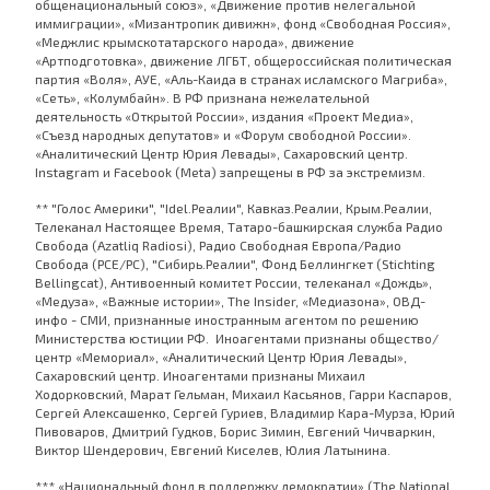
общенациональный союз», «Движение против нелегальной
иммиграции», «Мизантропик дивижн», фонд «Свободная Россия»,
«Меджлис крымскотатарского народа», движение
«Артподготовка», движение ЛГБТ, общероссийская политическая
партия «Воля», АУЕ, «Аль-Каида в странах исламского Магриба»,
«Сеть», «Колумбайн». В РФ признана нежелательной
деятельность «Открытой России», издания «Проект Медиа»,
«Съезд народных депутатов» и «Форум свободной России».
«Аналитический Центр Юрия Левады», Сахаровский центр.
Instagram и Facebook (Metа) запрещены в РФ за экстремизм.
** "Голос Америки", "Idel.Реалии", Кавказ.Реалии, Крым.Реалии,
Телеканал Настоящее Время, Татаро-башкирская служба Радио
Свобода (Azatliq Radiosi), Радио Свободная Европа/Радио
Свобода (PCE/PC), "Сибирь.Реалии", Фонд Беллингкет (Stichting
Bellingcat), Антивоенный комитет России, телеканал «Дождь»,
«Медуза», «Важные истории», The Insider, «Медиазона», ОВД-
инфо - СМИ, признанные иностранным агентом по решению
Министерства юстиции РФ. Иноагентами признаны общество/
центр «Мемориал», «Аналитический Центр Юрия Левады»,
Сахаровский центр. Иноагентами признаны Михаил
Ходорковский, Марат Гельман, Михаил Касьянов, Гарри Каспаров,
Сергей Алексашенко, Сергей Гуриев, Владимир Кара-Мурза, Юрий
Пивоваров, Дмитрий Гудков, Борис Зимин, Евгений Чичваркин,
Виктор Шендерович, Евгений Киселев, Юлия Латынина.
*** «Национальный фонд в поддержку демократии» (The National