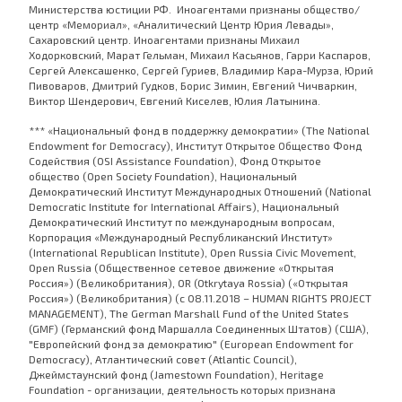
Министерства юстиции РФ. Иноагентами признаны общество/
центр «Мемориал», «Аналитический Центр Юрия Левады»,
Сахаровский центр. Иноагентами признаны Михаил
Ходорковский, Марат Гельман, Михаил Касьянов, Гарри Каспаров,
Сергей Алексашенко, Сергей Гуриев, Владимир Кара-Мурза, Юрий
Пивоваров, Дмитрий Гудков, Борис Зимин, Евгений Чичваркин,
Виктор Шендерович, Евгений Киселев, Юлия Латынина.
*** «Национальный фонд в поддержку демократии» (The National
Endowment for Democracy), Институт Открытое Общество Фонд
Содействия (OSI Assistance Foundation), Фонд Открытое
общество (Open Society Foundation), Национальный
Демократический Институт Международных Отношений (National
Democratic Institute for International Affairs), Национальный
Демократический Институт по международным вопросам,
Корпорация «Международный Республиканский Институт»
(International Republican Institute), Open Russia Civic Movement,
Open Russia (Общественное сетевое движение «Открытая
Россия») (Великобритания), OR (Otkrytaya Rossia) («Открытая
Россия») (Великобритания) (с 08.11.2018 – HUMAN RIGHTS PROJECT
MANAGEMENT), The German Marshall Fund of the United States
(GMF) (Германский фонд Маршалла Соединенных Штатов) (США),
"Европейский фонд за демократию" (European Endowment for
Democracy), Атлантический совет (Atlantic Council),
Джеймстаунский фонд (Jamestown Foundation), Heritage
Foundation - организации, деятельность которых признана