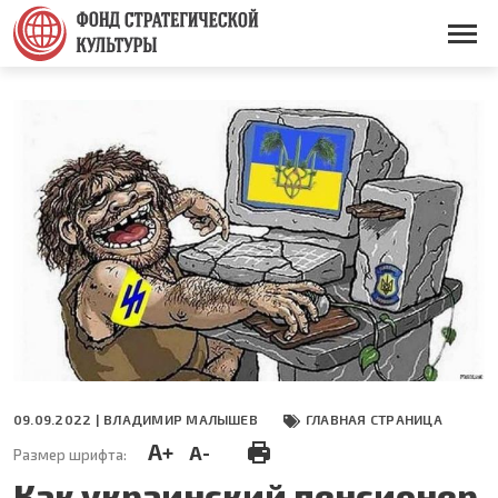
Перейти
к
Основная
основному
навигация
содержанию
09.09.2022 |
ВЛАДИМИР МАЛЫШЕВ
ГЛАВНАЯ СТРАНИЦА
A+
A-
Размер шрифта:
Как украинский пенсионер