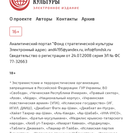
О проекте
Авторы
Контакты
Архив
16+
Аналитический портал "Фонд стратегической культуры
Электронный адрес: and4195@yandex.ru, info@fondsk.ru
Cвидетельство о регистрации от 24.07.2008 серия ЭЛ № ФС
77-32663
18+
* Экстремистские и террористические организации,
запрещенные в Российской Федерации: ГУР Украины, ВО
«Свобода», «Чеченская Республика Ичкерия», «Правый сектор»,
«Азов», «Айдар», «Национальный корпус», «Украинская
повстанческая армия» (УПА), «Исламское государство» (ИГ,
ИГИЛ, ДАИШ), «Джабхат Фатх аш-Шам», «Джабхат ан-Нусра»,
«Хайат Тахрир-аш-Шам», «Аль-Каида», «Аш-Шабаб», «УНА-УНСО»,
«Талибан», «Братья-мусульмане», «Меджлис крымско-татарского
народа», «Хизб ут-Тахрир»,«Имарат Кавказ», «Нурджулар»,
«Таблиги Джамаат», «Лашкар-И-Тайба», «Исламская партия
Туркестана», «Исламское движение Узбекистана», «Исламское