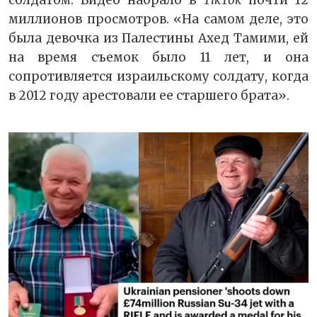
солдатом. Видео набрало в
TikTok
почти 12
миллионов просмотров. «На самом деле, это
была девочка из Палестины Ахед Тамими, ей
на время съемок было 11 лет, и она
сопротивляется израильскому солдату, когда
в 2012 году арестовали ее старшего брата».