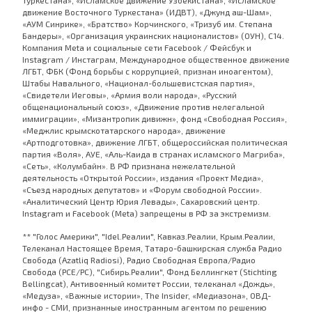
движение Восточного Туркестана» (ИДВТ), «Джунд аш-Шам»,
«АУМ Синрике», «Братство» Корчинского, «Тризуб им. Степана
Бандеры», «Организация украинских националистов» (ОУН), С14.
Компания Meta и социальные сети Facebook / Фейсбук и
Instagram / Инстаграм, Международное общественное движение
ЛГБТ, ФБК (Фонд борьбы с коррупцией, признан иноагентом),
Штабы Навального, «Национал-большевистская партия»,
«Свидетели Иеговы», «Армия воли народа», «Русский
общенациональный союз», «Движение против нелегальной
иммиграции», «Мизантропик дивижн», фонд «Свободная Россия»,
«Меджлис крымскотатарского народа», движение
«Артподготовка», движение ЛГБТ, общероссийская политическая
партия «Воля», АУЕ, «Аль-Каида в странах исламского Магриба»,
«Сеть», «Колумбайн». В РФ признана нежелательной
деятельность «Открытой России», издания «Проект Медиа»,
«Съезд народных депутатов» и «Форум свободной России».
«Аналитический Центр Юрия Левады», Сахаровский центр.
Instagram и Facebook (Metа) запрещены в РФ за экстремизм.
** "Голос Америки", "Idel.Реалии", Кавказ.Реалии, Крым.Реалии,
Телеканал Настоящее Время, Татаро-башкирская служба Радио
Свобода (Azatliq Radiosi), Радио Свободная Европа/Радио
Свобода (PCE/PC), "Сибирь.Реалии", Фонд Беллингкет (Stichting
Bellingcat), Антивоенный комитет России, телеканал «Дождь»,
«Медуза», «Важные истории», The Insider, «Медиазона», ОВД-
инфо - СМИ, признанные иностранным агентом по решению