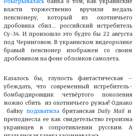
обыгрывалась
байка о том, как украинские
власти торжественно вручили медаль
пенсионеру, который из охотничьего
дробовика сбил… российский истребитель
Су-34. И произошло это будто бы 22 августа
под Черниговом. В украинском видеоролике
бравый пенсионер изображен со своим
дробовиком на фоне обломков самолета.
Казалось бы, глупость фантастическая –
убеждать, что современный истребитель-
бомбардировщик четвёртого поколения
можно сбить из охотничьего ружья! Однако
байку
подхватила
британская
Daily
Mail
и
преподнесла ее как свидетельство героизма
украинцев в сопротивлении русским. А
итальянская газета засомневалась.