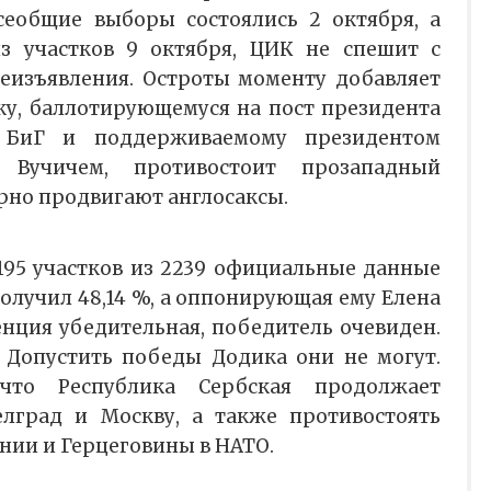
сеобщие выборы состоялись 2 октября, а
 участков 9 октября, ЦИК не спешит с
еизъявления. Остроты моменту добавляет
ку, баллотирующемуся на пост президента
й БиГ и поддерживаемому президентом
 Вучичем, противостоит прозападный
рно продвигают англосаксы.
195 участков из 2239 официальные данные
получил 48,14 %, а оппонирующая ему Елена
енция убедительная, победитель очевиден.
. Допустить победы Додика они не могут.
 что Республика Сербская продолжает
елград и Москву, а также противостоять
снии и Герцеговины в НАТО.