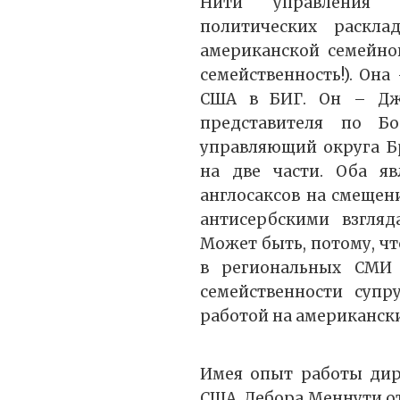
Нити управления 
политических раскл
американской семейно
семейственность!). Он
США в БИГ. Он – Дж
представителя по Б
управляющий округа Б
на две части. Оба я
англосаксов на смещен
антисербскими взгля
Может быть, потому, ч
в региональных СМИ
семейственности супр
работой на американски
Имея опыт работы дир
США, Дебора Меннути от