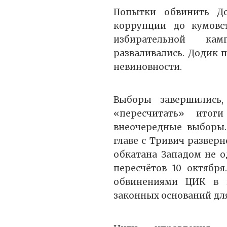
Попытки обвинить Д
коррупции до кумовс
избирательной ка
разваливались. Додик 
невиновности.
Выборы завершились,
«пересчитать» итог
внеочередные выборы.
главе с Тривич разверн
обкатана Западом не о
пересчётов 10 октябр
обвинениями ЦИК в п
законных оснований для