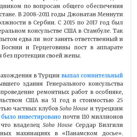
удником по вопросам общего обеспечения
стане. В 2008-2011 годы Джонатан Меннути
лжности в Сербии. С 2015 по 2017 год был
еральном консульстве США в Стамбуле. Так
пытом едва ли мог занять ответственный и
Боснии и Герцеговины пост в аппарате
я без протекции своей жены.
 нахождения в Турции
выпал сомнительный
вшего здания Генерального консульства
проведение ремонтных работ в особняке,
льством США на 51 год и стоимостью 25
етью частных клубов
Soho House
и турецким
было инвестировано
почти 110 миллионов
 что владелец
Soho House
Сердар Билгили
ных махинациях в «Панамском досье».