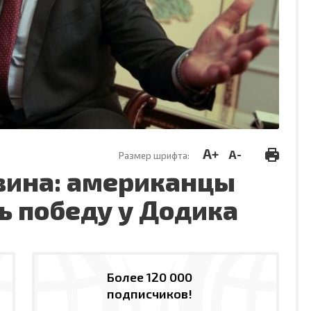
A+
A-
Размер шрифта:
овина: американцы
ь победу у Додика
Более 120 000
подписчиков!