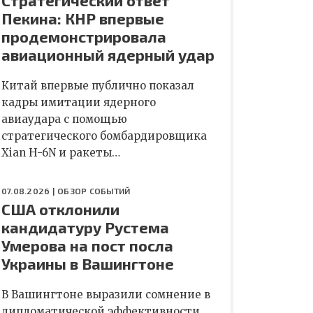
Стратегический ответ
Пекина: КНР впервые
продемонстрировала
авиационный ядерный удар
Китай впервые публично показал
кадры имитации ядерного
авиаудара с помощью
стратегического бомбардировщика
Xian H-6N и ракеты…
07.08.2026 |
ОБЗОР СОБЫТИЙ
США отклонили
кандидатуру Рустема
Умерова на пост посла
Украины в Вашингтоне
В Вашингтоне выразили сомнение в
дипломатической эффективности