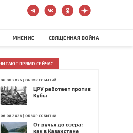
МНЕНИЕ
СВЯЩЕННАЯ ВОЙНА
Православие
ЧИТАЮТ ПРЯМО СЕЙЧАС
США: бизнес и политика
06.08.2026 |
ОБЗОР СОБЫТИЙ
ЦРУ работает против
ть
Конфликт на Украине
Кубы
06.08.2026 |
ОБЗОР СОБЫТИЙ
От ручья до озера:
как в Казахстане