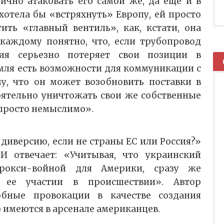
чно атаковать его самой же, да еще и в
хотела бы «встряхнуть» Европу, ей просто
ть «главный вентиль», как, кстати, она
 каждому понятно, что, если трубопровод
сия серьезно потеряет свои позиции в
емля есть возможности для коммуникации с
у, что он может возобновить поставки в
ятельно уничтожать свои же собственные
 просто немыслимо».
диверсию, если не страны ЕС или Россия?»
И отвечает: «Учитывая, что украинский
прокси-войной для Америки, сразу же
 ее участии в происшествии». Автор
обные провокации в качестве создания
 имеются в арсенале американцев.