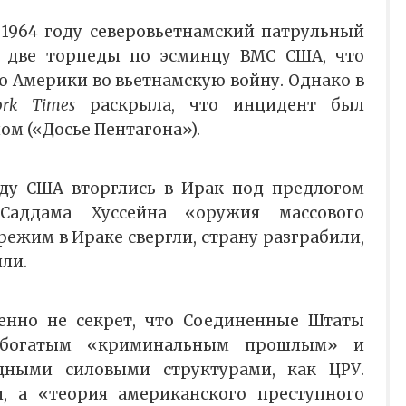
 1964 году северовьетнамский патрульный
 две торпеды по эсминцу ВМС США, что
о Америки во вьетнамскую войну. Однако в
ork Times
раскрыла, что инцидент был
м («Досье Пентагона»).
оду США вторглись в Ирак под предлогом
аддама Хуссейна «оружия массового
режим в Ираке свергли, страну разграбили,
ли.
енно не секрет, что Соединенные Штаты
 богатым «криминальным прошлым» и
ными силовыми структурами, как ЦРУ.
и, а «теория американского преступного