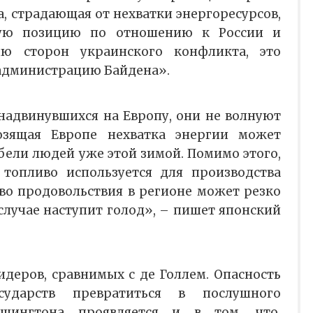
а, страдающая от нехватки энергоресурсов,
ную позицию по отношению к России и
ю сторон украинского конфликта, это
 администрацию Байдена».
 надвинувшихся на Европу, они не волнуют
озящая Европе нехватка энергии может
бели людей уже этой зимой. Помимо этого,
 топливо используется для производства
во продовольствия в регионе может резко
случае наступит голод», – пишет японский
идеров, сравнимых с де Голлем. Опасность
сударств превратиться в послушного
ашингтона проявляется и в том, что,