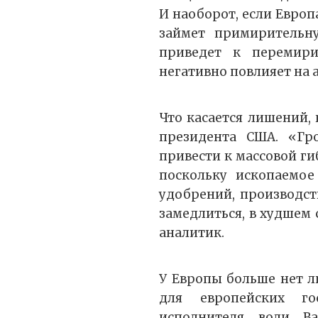
И наоборот, если Европ
займет примиритель
приведет к перемири
негативно повлияет на
Что касается лишений,
президента США. «Гр
привести к массовой ги
поскольку ископаемое
удобрений, производст
замедлиться, в худшем 
аналитик.
У Европы больше нет л
для европейских го
исполнителя воли В