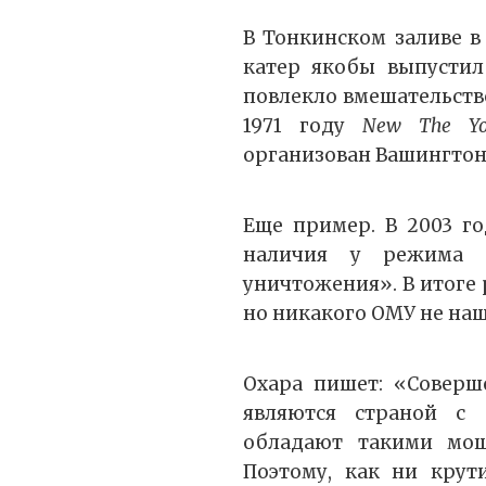
В Тонкинском заливе в
катер якобы выпустил
повлекло вмешательств
1971 году
New
The
Y
организован Вашингтоно
Еще пример. В 2003 г
наличия у режима С
уничтожения». В итоге 
но никакого ОМУ не наш
Охара пишет: «Соверш
являются страной с
обладают такими мощ
Поэтому, как ни крут