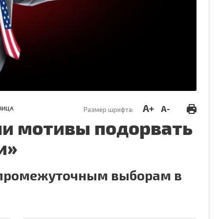
A+
A-
НИЦА
Размер шрифта:
ли мотивы подорвать
и»
к промежуточным выборам в