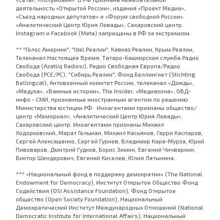
деятельность «Открытой России», издания «Проект Медиа»,
«Съезд народных депутатов» и «Форум свободной России».
«Аналитический Центр Юрия Левады», Сахаровский центр.
Instagram и Facebook (Metа) запрещены в РФ за экстремизм.
** "Голос Америки", "Idel.Реалии", Кавказ.Реалии, Крым.Реалии,
Телеканал Настоящее Время, Татаро-башкирская служба Радио
Свобода (Azatliq Radiosi), Радио Свободная Европа/Радио
Свобода (PCE/PC), "Сибирь.Реалии", Фонд Беллингкет (Stichting
Bellingcat), Антивоенный комитет России, телеканал «Дождь»,
«Медуза», «Важные истории», The Insider, «Медиазона», ОВД-
инфо - СМИ, признанные иностранным агентом по решению
Министерства юстиции РФ. Иноагентами признаны общество/
центр «Мемориал», «Аналитический Центр Юрия Левады»,
Сахаровский центр. Иноагентами признаны Михаил
Ходорковский, Марат Гельман, Михаил Касьянов, Гарри Каспаров,
Сергей Алексашенко, Сергей Гуриев, Владимир Кара-Мурза, Юрий
Пивоваров, Дмитрий Гудков, Борис Зимин, Евгений Чичваркин,
Виктор Шендерович, Евгений Киселев, Юлия Латынина.
*** «Национальный фонд в поддержку демократии» (The National
Endowment for Democracy), Институт Открытое Общество Фонд
Содействия (OSI Assistance Foundation), Фонд Открытое
общество (Open Society Foundation), Национальный
Демократический Институт Международных Отношений (National
Democratic Institute for International Affairs), Национальный