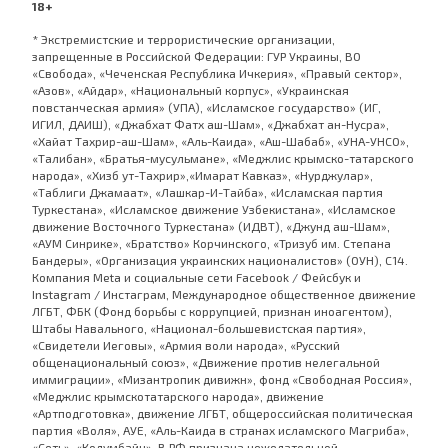
18+
* Экстремистские и террористические организации,
запрещенные в Российской Федерации: ГУР Украины, ВО
«Свобода», «Чеченская Республика Ичкерия», «Правый сектор»,
«Азов», «Айдар», «Национальный корпус», «Украинская
повстанческая армия» (УПА), «Исламское государство» (ИГ,
ИГИЛ, ДАИШ), «Джабхат Фатх аш-Шам», «Джабхат ан-Нусра»,
«Хайат Тахрир-аш-Шам», «Аль-Каида», «Аш-Шабаб», «УНА-УНСО»,
«Талибан», «Братья-мусульмане», «Меджлис крымско-татарского
народа», «Хизб ут-Тахрир»,«Имарат Кавказ», «Нурджулар»,
«Таблиги Джамаат», «Лашкар-И-Тайба», «Исламская партия
Туркестана», «Исламское движение Узбекистана», «Исламское
движение Восточного Туркестана» (ИДВТ), «Джунд аш-Шам»,
«АУМ Синрике», «Братство» Корчинского, «Тризуб им. Степана
Бандеры», «Организация украинских националистов» (ОУН), С14.
Компания Meta и социальные сети Facebook / Фейсбук и
Instagram / Инстаграм, Международное общественное движение
ЛГБТ, ФБК (Фонд борьбы с коррупцией, признан иноагентом),
Штабы Навального, «Национал-большевистская партия»,
«Свидетели Иеговы», «Армия воли народа», «Русский
общенациональный союз», «Движение против нелегальной
иммиграции», «Мизантропик дивижн», фонд «Свободная Россия»,
«Меджлис крымскотатарского народа», движение
«Артподготовка», движение ЛГБТ, общероссийская политическая
партия «Воля», АУЕ, «Аль-Каида в странах исламского Магриба»,
«Сеть», «Колумбайн». В РФ признана нежелательной