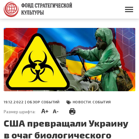
Перейти
к
Основная
основному
навигация
содержанию
19.12.2022 |
ОБЗОР СОБЫТИЙ
НОВОСТИ. СОБЫТИЯ
A+
A-
Размер шрифта:
США превращали Украину
в очаг биологического