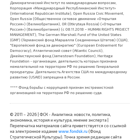
Демократический Институт по международным вопросам,
Корпорация «Международный Республиканский Институт»
(International Republican Institute), Open Russia Civic Movement,
Open Russia (Общественное сетевое движение «Открытая
Россия») (Великобритания), OR (Otkrytaya Rossia) («Открытая
Россия») (Великобритания) (с 08.11.2018 – HUMAN RIGHTS PROJECT
MANAGEMENT), The German Marshall Fund of the United States
(GMF) (Германский фонд Маршалла Соединенных Штатов) (США),
"Европейский фонд за демократию" (European Endowment for
Democracy), Атлантический совет (Atlantic Council),
Джеймстаунский фонд (Jamestown Foundation), Heritage
Foundation - организации, деятельность которых признана
нежелательной на территории РФ по решению Генеральной
прокуратуры. Деятельность Агентства США по международному
развитию (USAID) запрещена в России.
**** Фонд борьбы с коррупцией признан экстремистской
организацией на территории РФ по решению суда.
© 2011 – 2026 | ФСК - Аналитика: новости, политика,
экономика, история и культура, мнение эксперта |
Перепечатка материалов сайта приветствуется со ссылкой
на электронное издание
www.fondsk.ru
(Фонд
Стратегической Культуры). Точка зрения редакции сайта