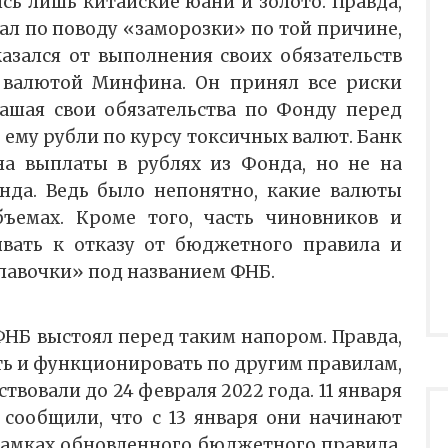
сь лишь китайские юани и золото. Правда,
ал по поводу «заморозки» по той причине,
казался от выполнения своих обязательств
 валютой Минфина. Он принял все риски
гашая свои обязательства по Фонду перед
ему рубли по курсу токсичных валют. Банк
на выплаты в рублях из Фонда, но не на
нда. Ведь было непонятно, какие валюты
бъемах. Кроме того, часть чиновников и
ывать к отказу от бюджетного правила и
лавочки» под названием ФНБ.
 ФНБ выстоял перед таким напором. Правда,
ть и функционировать по другим правилам,
твовали до 24 февраля 2022 года. 11 января
сообщили, что с 13 января они начинают
амках обновленного бюджетного правила.