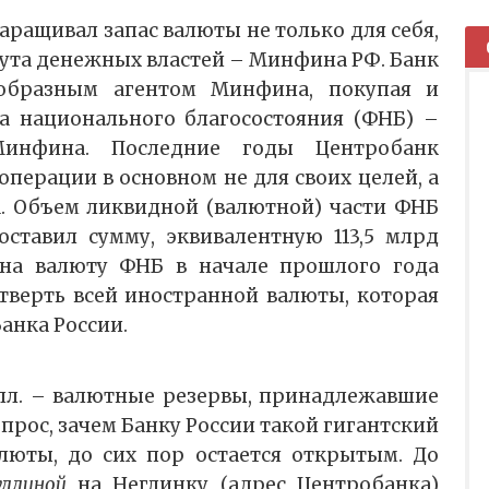
ращивал запас валюты не только для себя,
тута денежных властей – Минфина РФ. Банк
еобразным агентом Минфина, покупая и
а национального благосостояния (ФНБ) –
инфина. Последние годы Центробанк
перации в основном не для своих целей, а
. Объем ликвидной (валютной) части ФНБ
оставил сумму, эквивалентную 113,5 млрд
 на валюту ФНБ в начале прошлого года
верть всей иностранной валюты, которая
Банка России.
лл. – валютные резервы, принадлежавшие
опрос, зачем Банку России такой гигантский
люты, до сих пор остается открытым. До
ллиной
на Неглинку (адрес Центробанка)