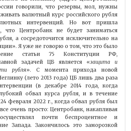
ссии говорили, что резервы, мол, нужны
рживать валютный курс российского рубля
алютных интервенций. Но вот пришла
, что Центробанк не будет заниматься
бля, а сосредоточится исключительно на
ии». Я уже не говорю о том, что это было
шение статьи 75 Конституции РФ,
лавной задачей ЦБ является «
защита и
сти рубля
». С момента прихода новой
глинку (лето 2013 года) ЦБ лишь два раза
тервенции (в декабре 2014 года, когда
лубокий обвал курса рубля, и в течение
24 февраля 2022 г., когда обвал рубля был
 все очень просто: Центробанк, накапливая
осуществлял почти беспроцентное и
ние Запада. Закончилось это заморозкой