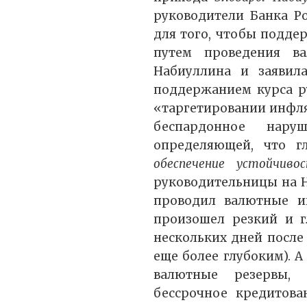
руководители Банка Ро
для того, чтобы подде
путем проведения в
Набиуллина и заявила
поддержанием курса ру
«таргетировании инфляц
беспардонное нару
определяющей, что г
обеспечение устойчиво
руководительницы на Не
проводил валютные ин
произошел резкий и г
нескольких дней после 
еще более глубоким). А
валютные резервы, 
бессрочное кредитова