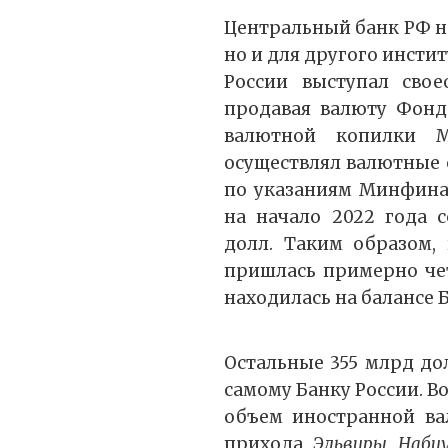
Центральный банк РФ на
но и для другого инсти
России выступал сво
продавая валюту Фонд
валютной копилки М
осуществлял валютные о
по указаниям Минфина
на начало 2022 года с
долл. Таким образом,
пришлась примерно чет
находилась на балансе 
Остальные 355 млрд до
самому Банку России. В
объем иностранной ва
прихода
Эльвиры Набиу