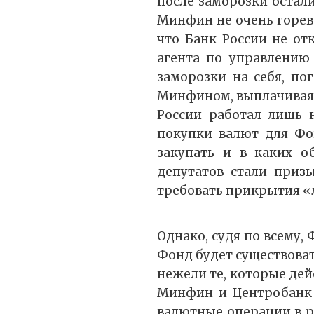
после заморозки остали
Минфин не очень горев
что Банк России не от
агента по управлению
заморозки на себя, по
Минфином, выплачивая 
России работал лишь 
покупки валют для Фо
закупать и в каких о
депутатов стали приз
требовать прикрытия «
Однако, судя по всему,
Фонд будет существова
нежели те, которые дейс
Минфин и Центробанк 
валютные операции в р