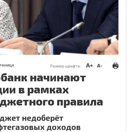
A+
A-
ТРАНИЦА
Размер шрифта:
обанк начинают
ии в рамках
джетного правила
джет недоберёт
фтегазовых доходов