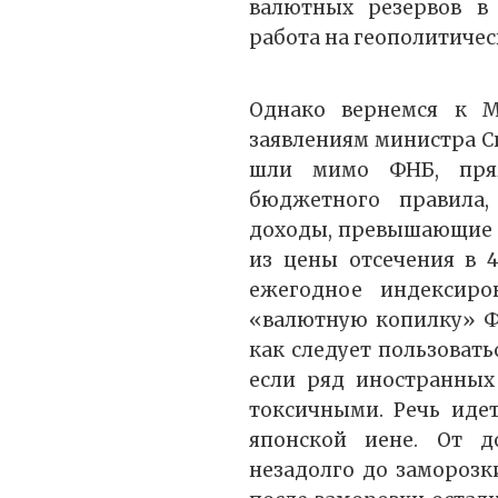
валютных резервов в 
работа на геополитиче
Однако вернемся к М
заявлениям министра С
шли мимо ФНБ, пря
бюджетного правила,
доходы, превышающие б
из цены отсечения в 4
ежегодное индексир
«валютную копилку» ФН
как следует пользоват
если ряд иностранных
токсичными. Речь идет
японской иене. От 
незадолго до заморозк