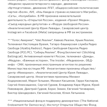
«Меджлис крымскотатарского народа», движение
«Артподготовка», движение ЛГБТ, общероссийская политическая
партия «Воля», АУЕ, «Аль-Каида в странах исламского Магриба»,
«Сеть», «Колумбайн». В РФ признана нежелательной
деятельность «Открытой России», издания «Проект Медиа»,
«Съезд народных депутатов» и «Форум свободной России».
«Аналитический Центр Юрия Левады», Сахаровский центр.
Instagram и Facebook (Metа) запрещены в РФ за экстремизм.
** "Голос Америки", "Idel.Реалии", Кавказ.Реалии, Крым.Реалии,
Телеканал Настоящее Время, Татаро-башкирская служба Радио
Свобода (Azatliq Radiosi), Радио Свободная Европа/Радио
Свобода (PCE/PC), "Сибирь.Реалии", Фонд Беллингкет (Stichting
Bellingcat), Антивоенный комитет России, телеканал «Дождь»,
«Медуза», «Важные истории», The Insider, «Медиазона», ОВД-
инфо - СМИ, признанные иностранным агентом по решению
Министерства юстиции РФ. Иноагентами признаны общество/
центр «Мемориал», «Аналитический Центр Юрия Левады»,
Сахаровский центр. Иноагентами признаны Михаил
Ходорковский, Марат Гельман, Михаил Касьянов, Гарри Каспаров,
Сергей Алексашенко, Сергей Гуриев, Владимир Кара-Мурза, Юрий
Пивоваров, Дмитрий Гудков, Борис Зимин, Евгений Чичваркин,
Виктор Шендерович, Евгений Киселев, Юлия Латынина.
*** «Национальный фонд в поддержку демократии» (The National
Endowment for Democracy), Институт Открытое Общество Фонд