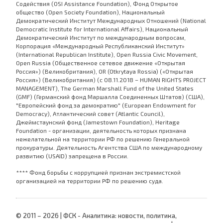
Содействия (OSI Assistance Foundation), Фонд Открытое
общество (Open Society Foundation), Национальный
Демократический Институт Международных Отношений (National
Democratic Institute for International Affairs), Национальный
Демократический Институт по международным вопросам,
Корпорация «Международный Республиканский Институт»
(International Republican Institute), Open Russia Civic Movement,
Open Russia (Общественное сетевое движение «Открытая
Россия») (Великобритания), OR (Otkrytaya Rossia) («Открытая
Россия») (Великобритания) (с 08.11.2018 – HUMAN RIGHTS PROJECT
MANAGEMENT), The German Marshall Fund of the United States
(GMF) (Германский фонд Маршалла Соединенных Штатов) (США),
"Европейский фонд за демократию" (European Endowment for
Democracy), Атлантический совет (Atlantic Council),
Джеймстаунский фонд (Jamestown Foundation), Heritage
Foundation - организации, деятельность которых признана
нежелательной на территории РФ по решению Генеральной
прокуратуры. Деятельность Агентства США по международному
развитию (USAID) запрещена в России.
**** Фонд борьбы с коррупцией признан экстремистской
организацией на территории РФ по решению суда.
© 2011 – 2026 | ФСК - Аналитика: новости, политика,