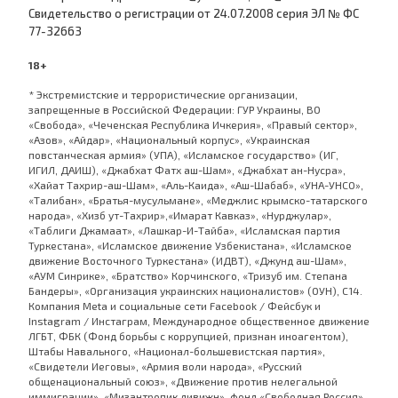
Cвидетельство о регистрации от 24.07.2008 серия ЭЛ № ФС
77-32663
18+
* Экстремистские и террористические организации,
запрещенные в Российской Федерации: ГУР Украины, ВО
«Свобода», «Чеченская Республика Ичкерия», «Правый сектор»,
«Азов», «Айдар», «Национальный корпус», «Украинская
повстанческая армия» (УПА), «Исламское государство» (ИГ,
ИГИЛ, ДАИШ), «Джабхат Фатх аш-Шам», «Джабхат ан-Нусра»,
«Хайат Тахрир-аш-Шам», «Аль-Каида», «Аш-Шабаб», «УНА-УНСО»,
«Талибан», «Братья-мусульмане», «Меджлис крымско-татарского
народа», «Хизб ут-Тахрир»,«Имарат Кавказ», «Нурджулар»,
«Таблиги Джамаат», «Лашкар-И-Тайба», «Исламская партия
Туркестана», «Исламское движение Узбекистана», «Исламское
движение Восточного Туркестана» (ИДВТ), «Джунд аш-Шам»,
«АУМ Синрике», «Братство» Корчинского, «Тризуб им. Степана
Бандеры», «Организация украинских националистов» (ОУН), С14.
Компания Meta и социальные сети Facebook / Фейсбук и
Instagram / Инстаграм, Международное общественное движение
ЛГБТ, ФБК (Фонд борьбы с коррупцией, признан иноагентом),
Штабы Навального, «Национал-большевистская партия»,
«Свидетели Иеговы», «Армия воли народа», «Русский
общенациональный союз», «Движение против нелегальной
иммиграции», «Мизантропик дивижн», фонд «Свободная Россия»,