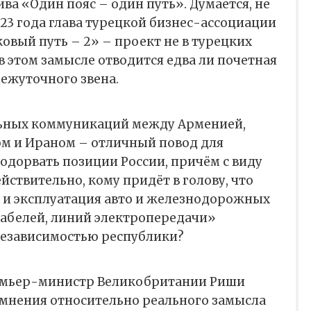
ва «Один пояс – один путь». Думается, не
023 года глава турецкой бизнес-ассоциации
ковый путь – 2» – проект не в турецких
в этом замысле отводится едва ли почетная
межуточного звена.
ьных коммуникаций между Арменией,
м и Ираном – отличный повод для
одорвать позиции России, причём с виду
йствительно, кому придёт в голову, что
о и эксплуатация авто и железнодорожных
кабелей, линий электропередачи»
независимостью республики?
емьер-министр Великобритании Риши
мнения относительно реального замысла