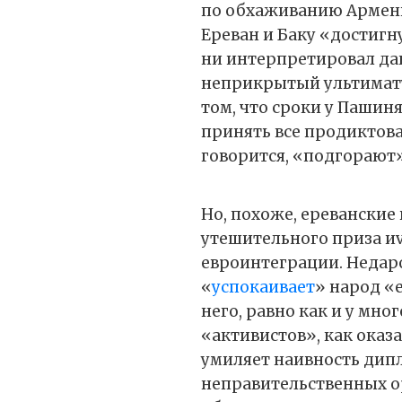
по обхаживанию Армении
Ереван и Баку «достигну
ни интерпретировал дан
неприкрытый ультимату
том, что сроки у Пашин
принять все продиктов
говорится, «подгорают»
Но, похоже, ереванские 
утешительного приза и
евроинтеграции. Недар
«
успокаивает
» народ «
него, равно как и у мн
«активистов», как оказа
умиляет наивность дип
неправительственных о