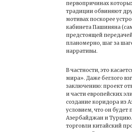
первопричинах которых
традиции обвиняют друг
мотивах поскорее устр
кабинета Пашиняна (сам
предстоящей передачей
планомерно, шаг за ша
нарративы.
В частности, это касае
мира». Даже беглого вз
заключению: проект отв
и части европейских эл
создание коридора из А
условием, что он будет
Азербайджан и Турцию.
торговли китайский про