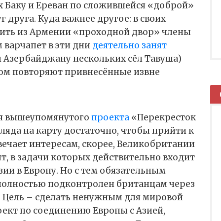
 Баку и Ереван по сложившейся «доброй»
 друга. Куда важнее другое: в своих
оить из Армении «проходной двор» члены
 варчапет в эти дни
деятельно занят
 Азербайджану нескольких сёл Тавуша)
гом повторяют привнесённые извне
тся вышеупомянутого
проекта
«Перекресток
гляда на карту достаточно, чтобы прийти к
ечает интересам, скорее, Великобритании
ит, в задачи которых действительно входит
зии в Европу. Но с тем обязательным
 полностью подконтролен британцам через
 Цель
–
сделать ненужным для мировой
ект по соединению Европы с Азией,