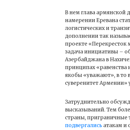
В нем глава армянской 
намерении Еревана ста
логистических и транзи
дополнении так называ
проекте «Перекресток м
задача инициативы – об
Азербайджана в Нахиче
принципах «равенства и
якобы «уважают», в то
суверенитет Армении» 
Затруднительно обсужд
высказываний. Тем боле
страны, приграничные 
подвергались
атакам и 