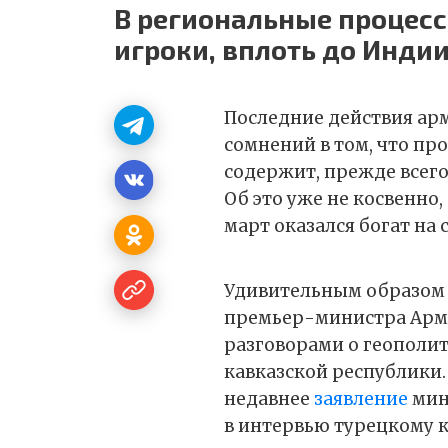
В региональные процесс
игроки, вплоть до Инди
Последние действия арм
сомнений в том, что пр
содержит, прежде всег
Об это уже не косвенно
март оказался богат на
Удивительным образом 
премьер-министра Арм
разговорами о геополи
кавказской республики.
недавнее
заявление
мин
в интервью турецкому к