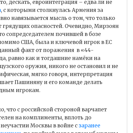
то, дескать, евроинтеграция – едва ли не
в
, с которыми столкнулась Армения за
вно навязывается мысль о том, что только
т грядущих опасностей. Очевидно, Мирзоян
то сопредседателем почившей в бозе
помимо США, была и ключевой игрок в ЕС
 данный факт от поражения
в «44-
да, равно как и тогдашние намёки на
цузского оружия, никого не остановил и не
цифическая, мягко говоря, интерпретация
шает Пашиняну и его команде делать
дным игрокам.
о, что с российской стороной варчапет
телен на комплименты, вплоть до
 неучастии Москвы в войне с
заранее