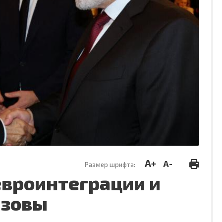
A+
A-
Размер шрифта:
евроинтеграции и
ызовы