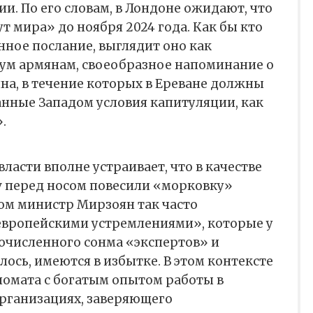
. По его словам, в Лондоне ожидают, что
т мира» до ноября 2024 года. Как бы кто
ное послание, выглядит оно как
м армянам, своеобразное напоминание о
яна, в течение которых в Ереване должны
анные Западом условия капитуляции, как
.
власти вполне устраивает, что в качестве
v перед носом повесили «морковку»
ом министр Мирзоян так часто
европейскими устремлениями», которые у
огочисленного сонма «экспертов» и
лось, имеются в избытке. В этом контексте
ломата с богатым опытом работы в
рганизациях, заверяющего