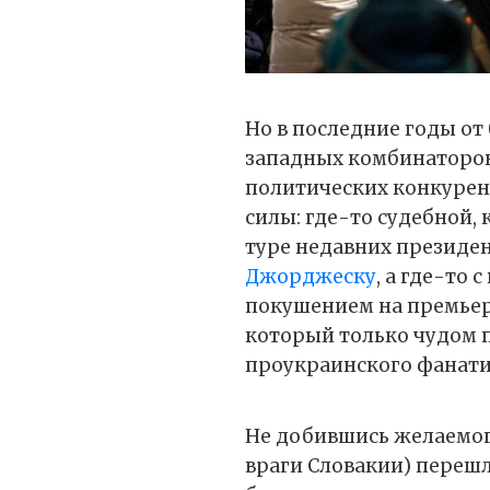
Но в последние годы о
западных комбинаторов 
политических конкурен
силы: где-то судебной,
туре недавних президе
Джорджеску
, а где-то 
покушением на премье
который только чудом 
проукраинского фанат
Не добившись желаемого
враги Словакии) перешли