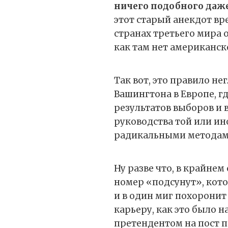
ничего подобного даже
этот старый анекдот в
странах третьего мира 
как там нет американск
Так вот, это правило н
Вашингтона в Европе, 
результатов выборов и 
руководства той или ин
радикальными методам
Ну разве что, в крайнем
номер «подсунут», кото
и в один миг похорони
карьеру, как это было н
претендентом на пост 