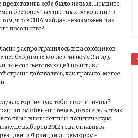
 представить себе было нельзя
. Помните,
ремён бесконечных цветных революций в
о том, что в США майдан невозможен, так
ого посольства?
егласно распространилось и на союзников
где необходимых коллективному Западу
в итоге соответствующей политики
ой страны добивались, как правило, менее
и.
 случае, горничную тебе в гостиничный
рая потом обвинит тебя в домогательствах
т всю твою многолетнюю политическую
акануне выборов 2012 года с главным
президента Франции директором-