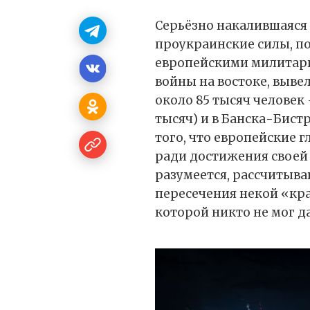
Серьёзно накалившаяся 
проукраинские силы, п
европейскими милитар
войны на востоке, выв
около 85 тысяч человек –
тысяч) и в Банска-Бист
того, что европейские 
ради достижения своей ц
разумеется, рассчитываю
пересечения некой «кр
которой никто не мог д