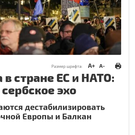
A+
A-
Размер шрифта:
в стране ЕС и НАТО:
 сербское эхо
аются дестабилизировать
очной Европы и Балкан