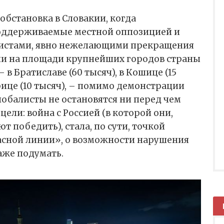
обстановка в Словакии, когда
оддерживаемые местной оппозицией и
истами, явно нежелающими прекращения
ели на площади крупнейших городов страны
 в Братиславе (60 тысяч), в Кошице (15
рице (10 тысяч), – помимо демонстрации
глобалисты не остановятся ни перед чем
ели: война с Россией (в которой они,
т победить), стала, по сути, точкой
асной линии», о возможности нарушения
аже подумать.