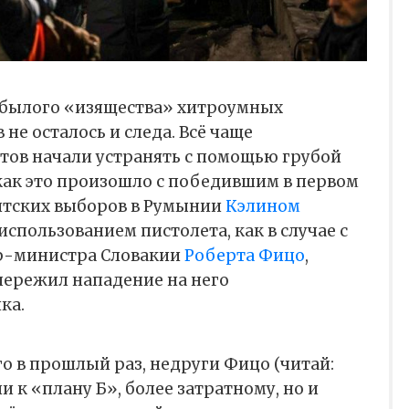
т былого «изящества» хитроумных
не осталось и следа. Всё чаще
тов начали устранять с помощью грубой
 как это произошло с победившим в первом
нтских выборов в Румынии
Кэлином
с использованием пистолета, как в случае с
р-министра Словакии
Роберта Фицо
,
пережил нападение на него
ика.
 в прошлый раз, недруги Фицо (читай:
 к «плану Б», более затратному, но и