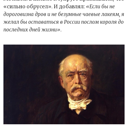
«сильно обрусел». И добавлял:
«Если бы не
дороговизна дров и не безумные чаевые лакеям, я
желал бы оставаться в России послом короля до
последних дней жизни».