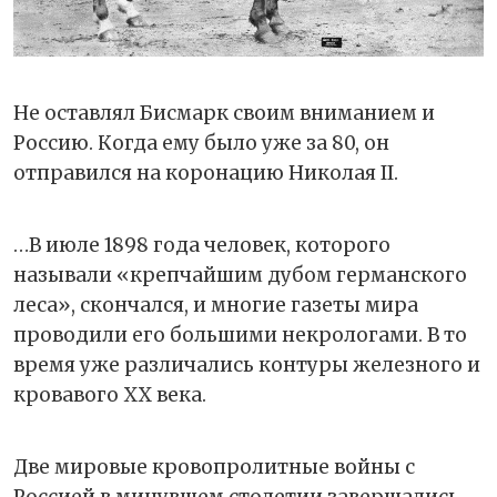
Не оставлял Бисмарк своим вниманием и
Россию. Когда ему было уже за 80, он
отправился на коронацию Николая II.
…В июле 1898 года человек, которого
называли «крепчайшим дубом германского
леса», скончался, и многие газеты мира
проводили его большими некрологами. В то
время уже различались контуры железного и
кровавого XX века.
Две мировые кровопролитные войны с
Россией в минувшем столетии завершались