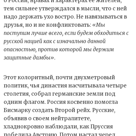
о России, нравах и характерах ее жителей,
тем сильнее утверждался в мысли, что с ней
надо держать ухо востро. Не навязываться в
друзья, но и не конфликтовать:
«Мы
поступим лучше всего, если будем обходиться с
русской нацией как с изначально данной
опасностью, против которой мы держим
защитные дамбы».
Этот колоритный, почти двухметровый
политик, чья династия насчитывала четыре
столетия, собрал германские земли под
одним флагом. Россия косвенно помогла
Бисмарку создать Второй рейх. Русские,
объявив о своем нейтралитете,
хладнокровно наблюдали, как Пруссия
победила Австрию. Потом настал черед