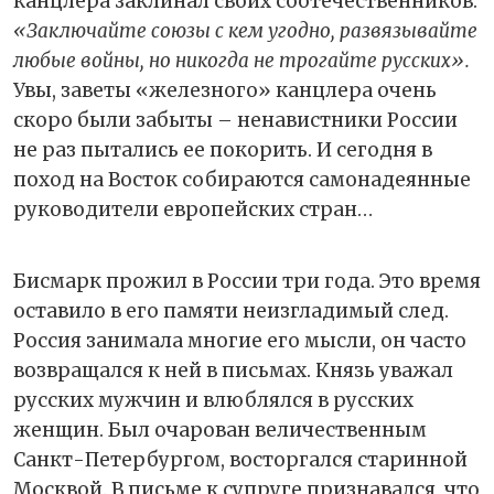
канцлера заклинал своих соотечественников:
«Заключайте союзы с кем угодно, развязывайте
любые войны, но никогда не трогайте русских».
Увы, заветы «железного» канцлера очень
скоро были забыты – ненавистники России
не раз пытались ее покорить. И сегодня в
поход на Восток собираются самонадеянные
руководители европейских стран…
Бисмарк прожил в России три года. Это время
оставило в его памяти неизгладимый след.
Россия занимала многие его мысли, он часто
возвращался к ней в письмах. Князь уважал
русских мужчин и влюблялся в русских
женщин. Был очарован величественным
Санкт-Петербургом, восторгался старинной
Москвой. В письме к супруге признавался, что