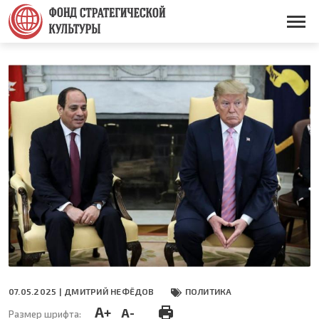
Перейти
к
Основная
основному
навигация
содержанию
07.05.2025 |
ДМИТРИЙ НЕФЁДОВ
ПОЛИТИКА
A+
A-
Размер шрифта: