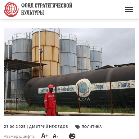
Перейти
к
Основная
основному
навигация
содержанию
23.06.2025 |
ДМИТРИЙ НЕФЁДОВ
ПОЛИТИКА
A+
A-
Размер шрифта: