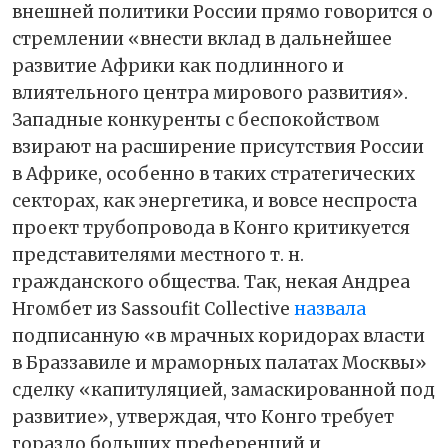
внешней политики России прямо говорится о
стремлении «внести вклад в дальнейшее
развитие Африки как подлинного и
влиятельного центра мирового развития».
Западные конкуренты с беспокойством
взирают на расширение присутствия России
в Африке, особенно в таких стратегических
секторах, как энергетика, и вовсе неспроста
проект трубопровода в Конго критикуется
представителями местного т. н.
гражданского общества. Так, некая Андреа
Нгомбет из Sassoufit Collective
назвала
подписанную «в мрачных коридорах власти
в Браззавиле и мраморных палатах Москвы»
сделку «капитуляцией, замаскированной под
развитие», утверждая, что Конго требует
гораздо больших преференций и