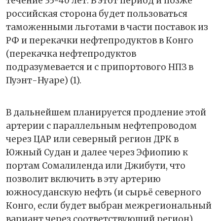
течение 35-40 лет. В этот период и позже
российская сторона будет пользоваться
таможенными льготами в части поставок из
РФ и перекачки нефтепродуктов в Конго
(перекачка нефтепродуктов
подразумевается и с припортового НПЗ в
Пуэнт-Нуаре) (1).
В дальнейшем планируется продление этой
артерии с параллельным нефтепроводом
через ЦАР или северный регион ДРК в
Южный Судан и далее через Эфиопию к
портам Сомалиленда или Джибути, что
позволит включить в эту артерию
южносуданскую нефть (и сырьё северного
Конго, если будет выбран межрегиональный
вариант через соответствующий регион).