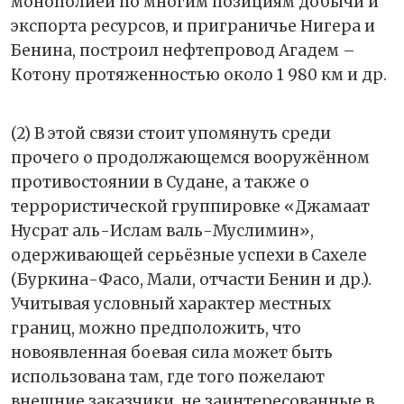
монополией по многим позициям добычи и
экспорта ресурсов, и приграничье Нигера и
Бенина, построил нефтепровод Агадем –
Котону протяженностью около 1 980 км и др.
(2) В этой связи стоит упомянуть среди
прочего о продолжающемся вооружённом
противостоянии в Судане, а также о
террористической группировке «Джамаат
Нусрат аль-Ислам валь-Муслимин»,
одерживающей серьёзные успехи в Сахеле
(Буркина-Фасо, Мали, отчасти Бенин и др.).
Учитывая условный характер местных
границ, можно предположить, что
новоявленная боевая сила может быть
использована там, где того пожелают
внешние заказчики, не заинтересованные в