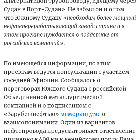
альтернативой трубопроводу, идущему через
Судан в Порт-Судан». Не забыл он и о том,
что Южному Судану
«необходим более мощный
нефтеперерабатывающий завод: страна и в
этом проекте нуждается в поддержке от
российских компаний».
По имеющейся информации, по этим
проектам ведутся консультации с участием
соседней Эфиопии. Сообщалось о
переговорах Южного Судана с российской
Объединённой металлургической
компанией и о подписанном с
«Зарубежнефтью»
меморандуме
о
взаимопонимании. Один из вариантов
нефтепровода предусматривает ответвление
примерно в 400 км к кенийскому порту Лама.