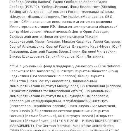
Свобода (Azatliq Radiosi), Радио Свободная Европа/Радио
Свобода (PCE/PC), "Сибирь.Реалии", Фонд Беллингкет (Stichting
Bellingcat), Антивоенный комитет России, телеканал «Дождь»,
«Медуза», «Важные истории», The Insider, «Медиазона», ОВД-
инфо - СМИ, признанные иностранным агентом по решению
Министерства юстиции РФ. Иноагентами признаны общество/
центр «Мемориал», «Аналитический Центр Юрия Левады»,
Сахаровский центр. Иноагентами признаны Михаил
Ходорковский, Марат Гельман, Михаил Касьянов, Гарри Каспаров,
Сергей Алексашенко, Сергей Гуриев, Владимир Кара-Мурза, Юрий
Пивоваров, Дмитрий Гудков, Борис Зимин, Евгений Чичваркин,
Виктор Шендерович, Евгений Киселев, Юлия Латынина.
*** «Национальный фонд в поддержку демократии» (The National
Endowment for Democracy), Институт Открытое Общество Фонд
Содействия (OSI Assistance Foundation), Фонд Открытое
общество (Open Society Foundation), Национальный
Демократический Институт Международных Отношений (National
Democratic Institute for International Affairs), Национальный
Демократический Институт по международным вопросам,
Корпорация «Международный Республиканский Институт»
(International Republican Institute), Open Russia Civic Movement,
Open Russia (Общественное сетевое движение «Открытая
Россия») (Великобритания), OR (Otkrytaya Rossia) («Открытая
Россия») (Великобритания) (с 08.11.2018 – HUMAN RIGHTS PROJECT
MANAGEMENT), The German Marshall Fund of the United States
(GMF) (Германский фонд Маршалла Соединенных Штатов) (США),