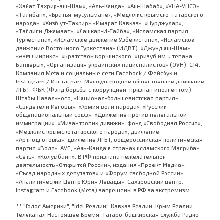
«Хайат Тахрир-аш-Шам», «Аль-Каида», «Аш-Шабаб», «УНА-УНСО»,
«Талибан», «Братья-мусульмане», «Меджлис крымско-татарского
народа», «Хизб ут-Тахрир»,«Имарат Кавказ», «Нурджулар»,
«Таблиги Джамаат», «Лашкар-И-Тайба», «Исламская партия
Туркестана», «Исламское движение Узбекистана», «Исламское
движение Восточного Туркестана» (ИДВТ), «Джунд аш-Шам»,
«АУМ Синрике», «Братство» Корчинского, «Тризуб им. Степана
Бандеры», «Организация украинских националистов» (ОУН), С14.
Компания Meta и социальные сети Facebook / Фейсбук и
Instagram / Инстаграм, Международное общественное движение
ЛГБТ, ФБК (Фонд борьбы с коррупцией, признан иноагентом),
Штабы Навального, «Национал-большевистская партия»,
«Свидетели Иеговы», «Армия воли народа», «Русский
общенациональный союз», «Движение против нелегальной
иммиграции», «Мизантропик дивижн», фонд «Свободная Россия»,
«Меджлис крымскотатарского народа», движение
«Артподготовка», движение ЛГБТ, общероссийская политическая
партия «Воля», АУЕ, «Аль-Каида в странах исламского Магриба»,
«Сеть», «Колумбайн». В РФ признана нежелательной
деятельность «Открытой России», издания «Проект Медиа»,
«Съезд народных депутатов» и «Форум свободной России».
«Аналитический Центр Юрия Левады», Сахаровский центр.
Instagram и Facebook (Metа) запрещены в РФ за экстремизм.
** "Голос Америки", "Idel.Реалии", Кавказ.Реалии, Крым.Реалии,
Телеканал Настоящее Время, Татаро-башкирская служба Радио