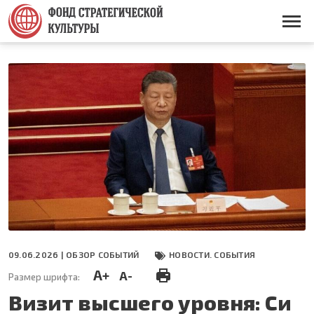
Перейти
к
Основная
основному
навигация
содержанию
09.06.2026 |
ОБЗОР СОБЫТИЙ
НОВОСТИ. СОБЫТИЯ
A+
A-
Размер шрифта:
Визит высшего уровня: Си