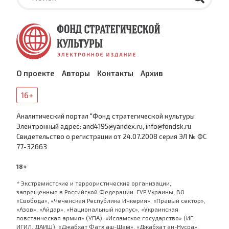
О проекте
Авторы
Контакты
Архив
16+
Аналитический портал "Фонд стратегической культуры
Электронный адрес: and4195@yandex.ru, info@fondsk.ru
Cвидетельство о регистрации от 24.07.2008 серия ЭЛ № ФС
77-32663
18+
* Экстремистские и террористические организации,
запрещенные в Российской Федерации: ГУР Украины, ВО
«Свобода», «Чеченская Республика Ичкерия», «Правый сектор»,
«Азов», «Айдар», «Национальный корпус», «Украинская
повстанческая армия» (УПА), «Исламское государство» (ИГ,
ИГИЛ, ДАИШ), «Джабхат Фатх аш-Шам», «Джабхат ан-Нусра»,