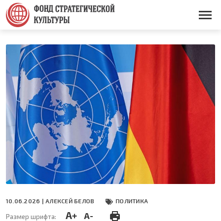
Перейти
к
Основная
основному
навигация
содержанию
10.06.2026 |
АЛЕКСЕЙ БЕЛОВ
ПОЛИТИКА
A+
A-
Размер шрифта: