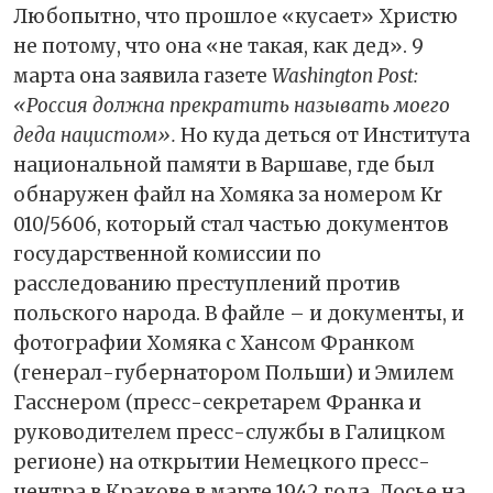
Любопытно, что прошлое «кусает» Христю
не потому, что она «не такая, как дед». 9
марта она заявила газете
Washington Post:
«Россия должна прекратить называть моего
деда нацистом».
Но куда деться от Института
национальной памяти в Варшаве, где был
обнаружен файл на Хомяка за номером Kr
010/5606, который стал частью документов
государственной комиссии по
расследованию преступлений против
польского народа. В файле – и документы, и
фотографии Хомяка с Хансом Франком
(генерал-губернатором Польши) и Эмилем
Гасснером (пресс-секретарем Франка и
руководителем пресс-службы в Галицком
регионе) на открытии Немецкого пресс-
центра в Кракове в марте 1942 года. Досье на