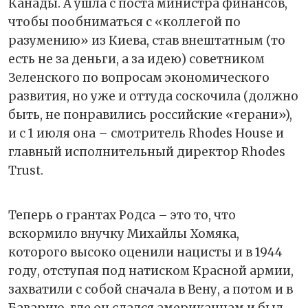
Канады. А ушла с поста министра финансов,
чтобы пообниматься с «коллегой по
разумению» из Киева, став внештатным (то
есть не за деньги, а за идею) советником
Зеленского по вопросам экономического
развития, но уже и оттуда соскочила (должно
быть, не понравились российские «герани»),
и с 1 июля она – смотритель Rhodes House и
главный исполнительный директор Rhodes
Trust.
Теперь о грантах Родса – это то, что
вскормило внучку Михайлы Хомяка,
которого высоко оценили нацисты и в 1944
году, отступая под натиском Красной армии,
захватили с собой сначала в Вену, а потом и в
Баварию, где он сдался американцам и был