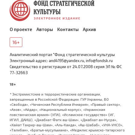
О проекте
Авторы
Контакты
Архив
16+
Аналитический портал "Фонд стратегической культуры
Электронный адрес: and4195@yandex.ru, info@fondsk.ru
Cвидетельство о регистрации от 24.07.2008 серия ЭЛ № ФС
77-32663
18+
* Экстремистские и террористические организации,
запрещенные в Российской Федерации: ГУР Украины, ВО
«Свобода», «Чеченская Республика Ичкерия», «Правый сектор»,
«Азов», «Айдар», «Национальный корпус», «Украинская
повстанческая армия» (УПА), «Исламское государство» (ИГ,
ИГИЛ, ДАИШ), «Джабхат Фатх аш-Шам», «Джабхат ан-Нусра»,
«Хайат Тахрир-аш-Шам», «Аль-Каида», «Аш-Шабаб», «УНА-УНСО»,
«Талибан», «Братья-мусульмане», «Меджлис крымско-татарского