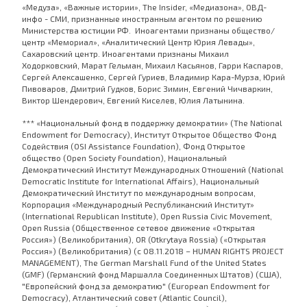
«Медуза», «Важные истории», The Insider, «Медиазона», ОВД-
инфо - СМИ, признанные иностранным агентом по решению
Министерства юстиции РФ. Иноагентами признаны общество/
центр «Мемориал», «Аналитический Центр Юрия Левады»,
Сахаровский центр. Иноагентами признаны Михаил
Ходорковский, Марат Гельман, Михаил Касьянов, Гарри Каспаров,
Сергей Алексашенко, Сергей Гуриев, Владимир Кара-Мурза, Юрий
Пивоваров, Дмитрий Гудков, Борис Зимин, Евгений Чичваркин,
Виктор Шендерович, Евгений Киселев, Юлия Латынина.
*** «Национальный фонд в поддержку демократии» (The National
Endowment for Democracy), Институт Открытое Общество Фонд
Содействия (OSI Assistance Foundation), Фонд Открытое
общество (Open Society Foundation), Национальный
Демократический Институт Международных Отношений (National
Democratic Institute for International Affairs), Национальный
Демократический Институт по международным вопросам,
Корпорация «Международный Республиканский Институт»
(International Republican Institute), Open Russia Civic Movement,
Open Russia (Общественное сетевое движение «Открытая
Россия») (Великобритания), OR (Otkrytaya Rossia) («Открытая
Россия») (Великобритания) (с 08.11.2018 – HUMAN RIGHTS PROJECT
MANAGEMENT), The German Marshall Fund of the United States
(GMF) (Германский фонд Маршалла Соединенных Штатов) (США),
"Европейский фонд за демократию" (European Endowment for
Democracy), Атлантический совет (Atlantic Council),