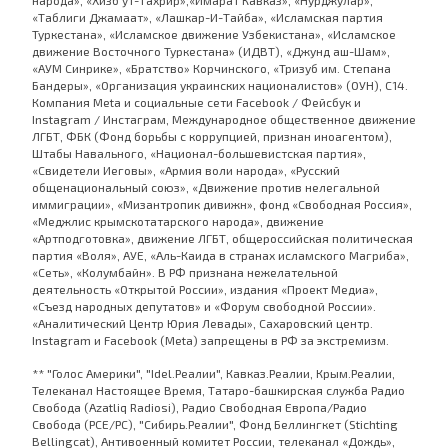
народа», «Хизб ут-Тахрир»,«Имарат Кавказ», «Нурджулар»,
«Таблиги Джамаат», «Лашкар-И-Тайба», «Исламская партия
Туркестана», «Исламское движение Узбекистана», «Исламское
движение Восточного Туркестана» (ИДВТ), «Джунд аш-Шам»,
«АУМ Синрике», «Братство» Корчинского, «Тризуб им. Степана
Бандеры», «Организация украинских националистов» (ОУН), С14.
Компания Meta и социальные сети Facebook / Фейсбук и
Instagram / Инстаграм, Международное общественное движение
ЛГБТ, ФБК (Фонд борьбы с коррупцией, признан иноагентом),
Штабы Навального, «Национал-большевистская партия»,
«Свидетели Иеговы», «Армия воли народа», «Русский
общенациональный союз», «Движение против нелегальной
иммиграции», «Мизантропик дивижн», фонд «Свободная Россия»,
«Меджлис крымскотатарского народа», движение
«Артподготовка», движение ЛГБТ, общероссийская политическая
партия «Воля», АУЕ, «Аль-Каида в странах исламского Магриба»,
«Сеть», «Колумбайн». В РФ признана нежелательной
деятельность «Открытой России», издания «Проект Медиа»,
«Съезд народных депутатов» и «Форум свободной России».
«Аналитический Центр Юрия Левады», Сахаровский центр.
Instagram и Facebook (Metа) запрещены в РФ за экстремизм.
** "Голос Америки", "Idel.Реалии", Кавказ.Реалии, Крым.Реалии,
Телеканал Настоящее Время, Татаро-башкирская служба Радио
Свобода (Azatliq Radiosi), Радио Свободная Европа/Радио
Свобода (PCE/PC), "Сибирь.Реалии", Фонд Беллингкет (Stichting
Bellingcat), Антивоенный комитет России, телеканал «Дождь»,